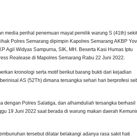
 media perihal penemuan mayat pemilik warung S (41th) sekit
 Pihak Polres Semarang dipimpin Kapolres Semarang AKBP Yo
KP Agil Widyas Sampurna, SIK, MH. Beserta Kasi Humas Iptu
ress Realease di Mapolres Semarang Rabu 22 Juni 2022.
n kronologi serta motif berikut barang bukti dari kejadian
rinisal AS (52Th) dimana tersangka sehari hari berprofesi se
a dengan Polres Salatiga, dan alhamduliah tersangka berhasil
ggu 19 Juni 2022 saat berada di warung makan daerah Kemuni
embunuhan tersebut dilatar belakangi adanya rasa sakit hati