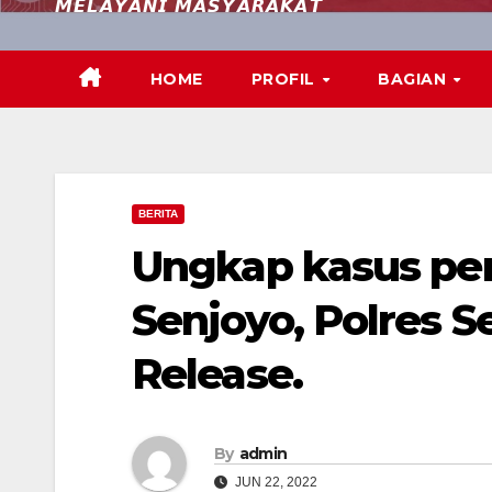
𝙈𝙀𝙇𝘼𝙔𝘼𝙉𝙄 𝙈𝘼𝙎𝙔𝘼𝙍𝘼𝙆𝘼𝙏
HOME
PROFIL
BAGIAN
BERITA
Ungkap kasus p
Senjoyo, Polres 
Release.
By
admin
JUN 22, 2022