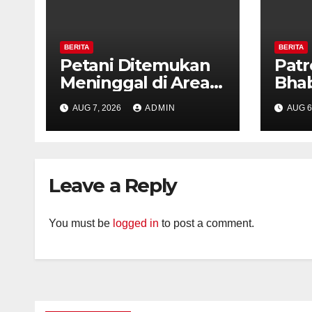
BERITA
BERITA
Petani Ditemukan
Patr
Meninggal di Area
Bha
Persawahan
dan 
AUG 7, 2026
ADMIN
AUG 6
Kalibeji, Polisi
Kelu
Pastikan Tidak Ada
Per
Tanda Kekerasan
Kam
Diaj
Leave a Reply
Ron
You must be
logged in
to post a comment.