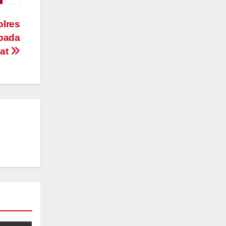
olres
pada
at