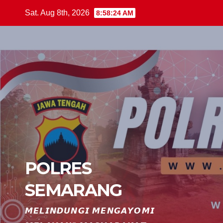
Skip
Sat. Aug 8th, 2026
8:58:25 AM
to
content
POLRES
SEMARANG
𝙈𝙀𝙇𝙄𝙉𝘿𝙐𝙉𝙂𝙄 𝙈𝙀𝙉𝙂𝘼𝙔𝙊𝙈𝙄