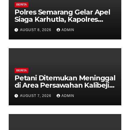
BERITA
Polres Semarang Gelar Apel
Siaga Karhutla, Kapolres
Tekankan Sinergi dan
AUGUST 8, 2026
ADMIN
Kesiapsiagaan Hadapi Musim
Kemarau.
BERITA
Petani Ditemukan Meninggal
di Area Persawahan Kalibeji,
Polisi Pastikan Tidak Ada
AUGUST 7, 2026
ADMIN
Tanda Kekerasan