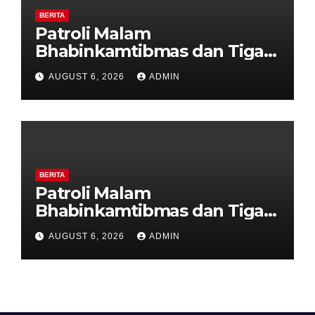
BERITA
Patroli Malam
Bhabinkamtibmas dan Tiga
Pilar Kelurahan Ungaran
AUGUST 6, 2026
ADMIN
Perkuat Kamtibmas, Warga
Diajak Aktifkan Ronda
BERITA
Patroli Malam
Bhabinkamtibmas dan Tiga
Pilar Kelurahan Ungaran
AUGUST 6, 2026
ADMIN
Perkuat Kamtibmas, Warga
Diajak Aktifkan Ronda