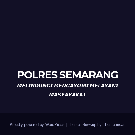
POLRES SEMARANG
𝙈𝙀𝙇𝙄𝙉𝘿𝙐𝙉𝙂𝙄 𝙈𝙀𝙉𝙂𝘼𝙔𝙊𝙈𝙄 𝙈𝙀𝙇𝘼𝙔𝘼𝙉𝙄
𝙈𝘼𝙎𝙔𝘼𝙍𝘼𝙆𝘼𝙏
Proudly powered by WordPress
|
Theme: Newsup by
Themeansar
.