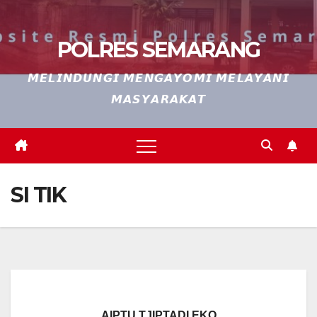
POLRES SEMARANG
𝙈𝙀𝙇𝙄𝙉𝘿𝙐𝙉𝙂𝙄 𝙈𝙀𝙉𝙂𝘼𝙔𝙊𝙈𝙄 𝙈𝙀𝙇𝘼𝙔𝘼𝙉𝙄
𝙈𝘼𝙎𝙔𝘼𝙍𝘼𝙆𝘼𝙏
SI TIK
AIPTU TJIPTADI EKO