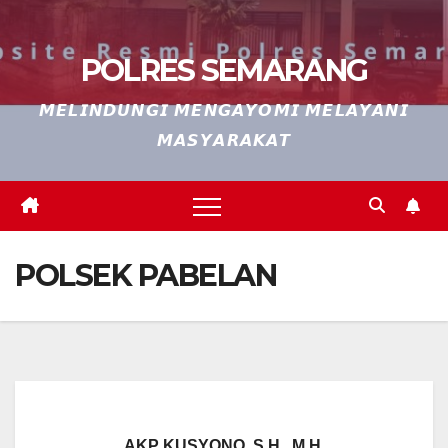
POLRES SEMARANG
𝙈𝙀𝙇𝙄𝙉𝘿𝙐𝙉𝙂𝙄 𝙈𝙀𝙉𝙂𝘼𝙔𝙊𝙈𝙄 𝙈𝙀𝙇𝘼𝙔𝘼𝙉𝙄
𝙈𝘼𝙎𝙔𝘼𝙍𝘼𝙆𝘼𝙏
POLSEK PABELAN
AKP KUSYONO, S.H., M.H.