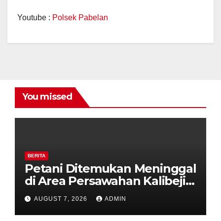
Youtube :
Polsek Pabelan
You missed
BERITA
Petani Ditemukan Meninggal
di Area Persawahan Kalibeji,
Polisi Pastikan Tidak Ada
AUGUST 7, 2026
ADMIN
Tanda Kekerasan