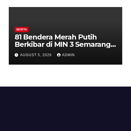
BERITA
81 Bendera Merah Putih
Berkibar di MIN 3 Semarang,
Bhabinkamtibmas Desa
AUGUST 5, 2026
ADMIN
Timpik Hadiri Peringatan
HUT ke-81 Kemerdekaan RI