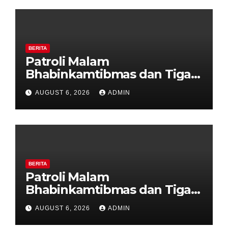
BERITA
Patroli Malam
Bhabinkamtibmas dan Tiga
Pilar Kelurahan Ungaran
AUGUST 6, 2026
ADMIN
Perkuat Kamtibmas, Warga
Diajak Aktifkan Ronda
BERITA
Patroli Malam
Bhabinkamtibmas dan Tiga
Pilar Kelurahan Ungaran
AUGUST 6, 2026
ADMIN
Perkuat Kamtibmas, Warga
Diajak Aktifkan Ronda