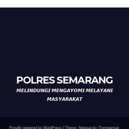
POLRES SEMARANG
𝙈𝙀𝙇𝙄𝙉𝘿𝙐𝙉𝙂𝙄 𝙈𝙀𝙉𝙂𝘼𝙔𝙊𝙈𝙄 𝙈𝙀𝙇𝘼𝙔𝘼𝙉𝙄
𝙈𝘼𝙎𝙔𝘼𝙍𝘼𝙆𝘼𝙏
Proudly powered by WordPress
|
Theme: Newsup by
Themeansar
.