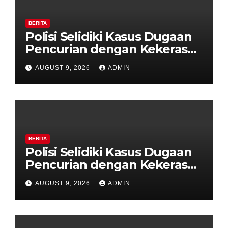
BERITA
Polisi Selidiki Kasus Dugaan
Pencurian dengan Kekerasan
di Counter HP Royal Phone
AUGUST 9, 2026
ADMIN
Ambarawa.
BERITA
Polisi Selidiki Kasus Dugaan
Pencurian dengan Kekerasan
di Counter HP Royal Phone
AUGUST 9, 2026
ADMIN
Ambarawa.