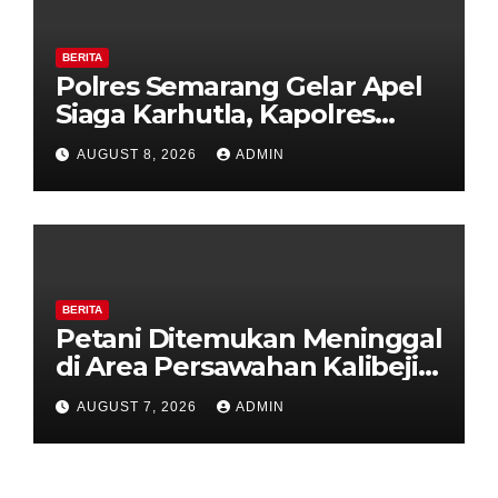
BERITA
Polres Semarang Gelar Apel
Siaga Karhutla, Kapolres
Tekankan Sinergi dan
AUGUST 8, 2026
ADMIN
Kesiapsiagaan Hadapi Musim
Kemarau.
BERITA
Petani Ditemukan Meninggal
di Area Persawahan Kalibeji,
Polisi Pastikan Tidak Ada
AUGUST 7, 2026
ADMIN
Tanda Kekerasan