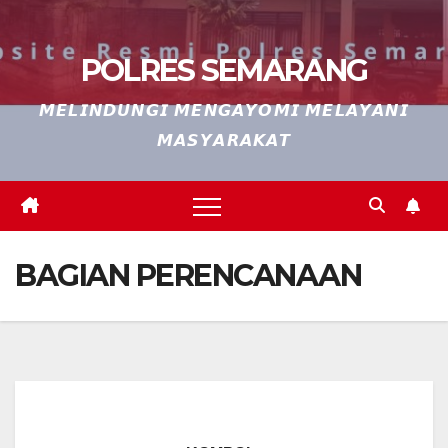
POLRES SEMARANG
𝙈𝙀𝙇𝙄𝙉𝘿𝙐𝙉𝙂𝙄 𝙈𝙀𝙉𝙂𝘼𝙔𝙊𝙈𝙄 𝙈𝙀𝙇𝘼𝙔𝘼𝙉𝙄
𝙈𝘼𝙎𝙔𝘼𝙍𝘼𝙆𝘼𝙏
BAGIAN PERENCANAAN