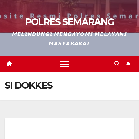
POLRES SEMARANG
𝙈𝙀𝙇𝙄𝙉𝘿𝙐𝙉𝙂𝙄 𝙈𝙀𝙉𝙂𝘼𝙔𝙊𝙈𝙄 𝙈𝙀𝙇𝘼𝙔𝘼𝙉𝙄
𝙈𝘼𝙎𝙔𝘼𝙍𝘼𝙆𝘼𝙏
SI DOKKES