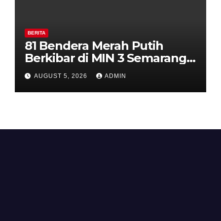
BERITA
81 Bendera Merah Putih
Berkibar di MIN 3 Semarang,
Bhabinkamtibmas Desa
AUGUST 5, 2026
ADMIN
Timpik Hadiri Peringatan
HUT ke-81 Kemerdekaan RI