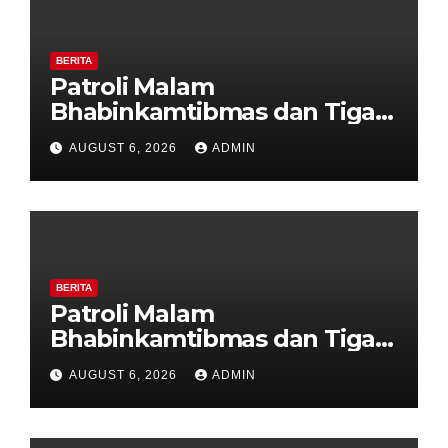
BERITA
Patroli Malam
Bhabinkamtibmas dan Tiga
Pilar Kelurahan Ungaran
AUGUST 6, 2026
ADMIN
Perkuat Kamtibmas, Warga
Diajak Aktifkan Ronda
BERITA
Patroli Malam
Bhabinkamtibmas dan Tiga
Pilar Kelurahan Ungaran
AUGUST 6, 2026
ADMIN
Perkuat Kamtibmas, Warga
Diajak Aktifkan Ronda