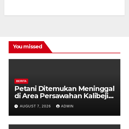
You missed
BERITA
Petani Ditemukan Meninggal
di Area Persawahan Kalibeji,
Polisi Pastikan Tidak Ada
AUGUST 7, 2026
ADMIN
Tanda Kekerasan