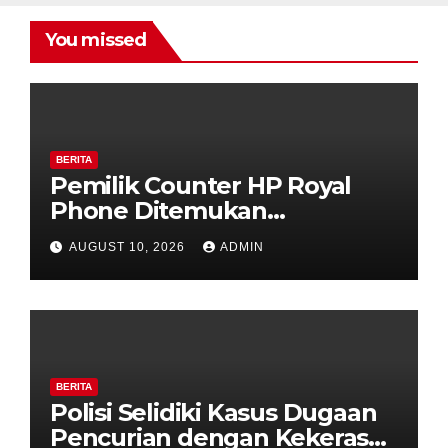
You missed
BERITA
Pemilik Counter HP Royal
Phone Ditemukan
Meninggal di Dalam Mobil di
AUGUST 10, 2026
ADMIN
Grobogan, Polisi Dalami
Keterkaitan dengan Kasus
Pencurian.
BERITA
Polisi Selidiki Kasus Dugaan
Pencurian dengan Kekerasan