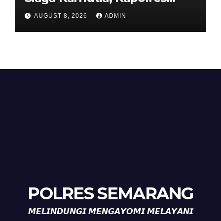
Tekankan Sinergi dan
AUGUST 8, 2026
ADMIN
Kesiapsiagaan Hadapi Musim
Kemarau.
POLRES SEMARANG
𝙈𝙀𝙇𝙄𝙉𝘿𝙐𝙉𝙂𝙄 𝙈𝙀𝙉𝙂𝘼𝙔𝙊𝙈𝙄 𝙈𝙀𝙇𝘼𝙔𝘼𝙉𝙄