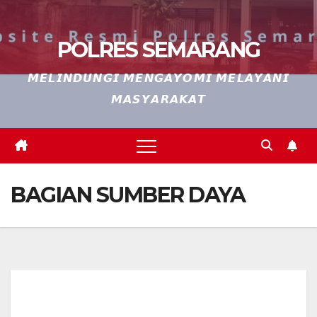
POLRES SEMARANG
𝙈𝙀𝙇𝙄𝙉𝘿𝙐𝙉𝙂𝙄 𝙈𝙀𝙉𝙂𝘼𝙔𝙊𝙈𝙄 𝙈𝙀𝙇𝘼𝙔𝘼𝙉𝙄
𝙈𝘼𝙎𝙔𝘼𝙍𝘼𝙆𝘼𝙏
BAGIAN SUMBER DAYA