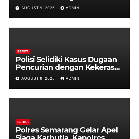
di Counter HP Royal Phone
AUGUST 9, 2026
ADMIN
Ambarawa.
BERITA
Polisi Selidiki Kasus Dugaan
Pencurian dengan Kekerasan
di Counter HP Royal Phone
AUGUST 9, 2026
ADMIN
Ambarawa.
BERITA
Polres Semarang Gelar Apel
Siaga Karhutla, Kapolres