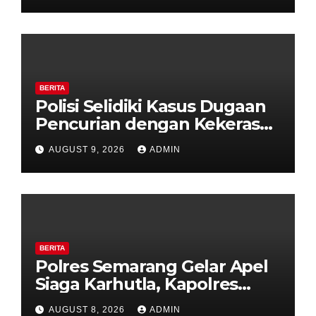
BERITA
Polisi Selidiki Kasus Dugaan
Pencurian dengan Kekerasan
di Counter HP Royal Phone
AUGUST 9, 2026
ADMIN
Ambarawa.
BERITA
Polres Semarang Gelar Apel
Siaga Karhutla, Kapolres
Tekankan Sinergi dan
AUGUST 8, 2026
ADMIN