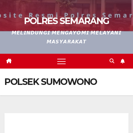
POLRES SEMARANG
𝙈𝙀𝙇𝙄𝙉𝘿𝙐𝙉𝙂𝙄 𝙈𝙀𝙉𝙂𝘼𝙔𝙊𝙈𝙄 𝙈𝙀𝙇𝘼𝙔𝘼𝙉𝙄
𝙈𝘼𝙎𝙔𝘼𝙍𝘼𝙆𝘼𝙏
POLSEK SUMOWONO