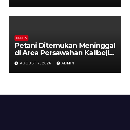
Kesiapsiagaan Hadapi Musim
Kemarau.
BERITA
Petani Ditemukan Meninggal
di Area Persawahan Kalibeji,
Polisi Pastikan Tidak Ada
AUGUST 7, 2026
ADMIN
Tanda Kekerasan