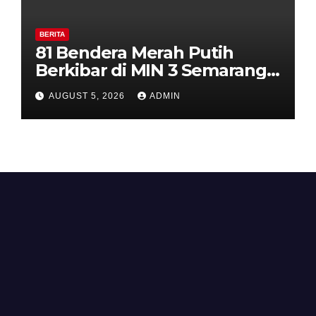
BERITA
81 Bendera Merah Putih
Berkibar di MIN 3 Semarang,
Bhabinkamtibmas Desa
AUGUST 5, 2026
ADMIN
Timpik Hadiri Peringatan
HUT ke-81 Kemerdekaan RI