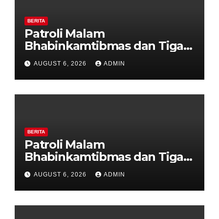
BERITA
Patroli Malam
Bhabinkamtibmas dan Tiga
Pilar Kelurahan Ungaran
AUGUST 6, 2026
ADMIN
Perkuat Kamtibmas, Warga
Diajak Aktifkan Ronda
BERITA
Patroli Malam
Bhabinkamtibmas dan Tiga
Pilar Kelurahan Ungaran
AUGUST 6, 2026
ADMIN
Perkuat Kamtibmas, Warga
Diajak Aktifkan Ronda