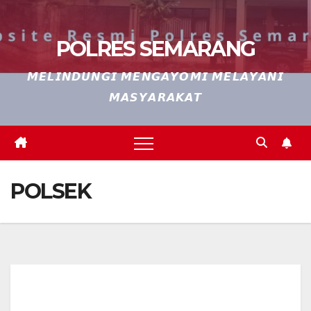
POLRES SEMARANG
𝙈𝙀𝙇𝙄𝙉𝘿𝙐𝙉𝙂𝙄 𝙈𝙀𝙉𝙂𝘼𝙔𝙊𝙈𝙄 𝙈𝙀𝙇𝘼𝙔𝘼𝙉𝙄
𝙈𝘼𝙎𝙔𝘼𝙍𝘼𝙆𝘼𝙏
POLSEK