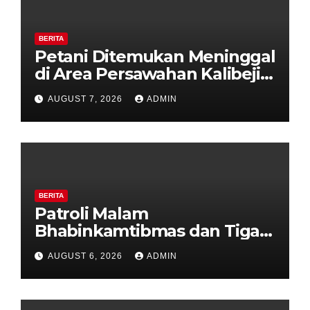
BERITA
Petani Ditemukan Meninggal
di Area Persawahan Kalibeji,
Polisi Pastikan Tidak Ada
AUGUST 7, 2026
ADMIN
Tanda Kekerasan
BERITA
Patroli Malam
Bhabinkamtibmas dan Tiga
Pilar Kelurahan Ungaran
AUGUST 6, 2026
ADMIN
Perkuat Kamtibmas, Warga
Diajak Aktifkan Ronda