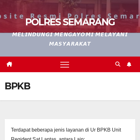
POLRES SEMARANG
𝙈𝙀𝙇𝙄𝙉𝘿𝙐𝙉𝙂𝙄 𝙈𝙀𝙉𝙂𝘼𝙔𝙊𝙈𝙄 𝙈𝙀𝙇𝘼𝙔𝘼𝙉𝙄
𝙈𝘼𝙎𝙔𝘼𝙍𝘼𝙆𝘼𝙏
BPKB
Terdapat beberapa jenis layanan di Ur BPKB Unit
Regident Sat Lantas, antara Lain: