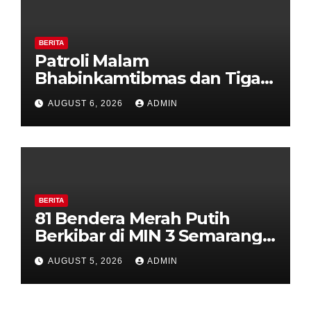
BERITA
Patroli Malam
Bhabinkamtibmas dan Tiga
Pilar Kelurahan Ungaran
AUGUST 6, 2026
ADMIN
Perkuat Kamtibmas, Warga
Diajak Aktifkan Ronda
BERITA
81 Bendera Merah Putih
Berkibar di MIN 3 Semarang,
Bhabinkamtibmas Desa
AUGUST 5, 2026
ADMIN
Timpik Hadiri Peringatan
HUT ke-81 Kemerdekaan RI