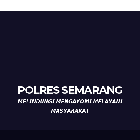
POLRES SEMARANG
𝙈𝙀𝙇𝙄𝙉𝘿𝙐𝙉𝙂𝙄 𝙈𝙀𝙉𝙂𝘼𝙔𝙊𝙈𝙄 𝙈𝙀𝙇𝘼𝙔𝘼𝙉𝙄
𝙈𝘼𝙎𝙔𝘼𝙍𝘼𝙆𝘼𝙏