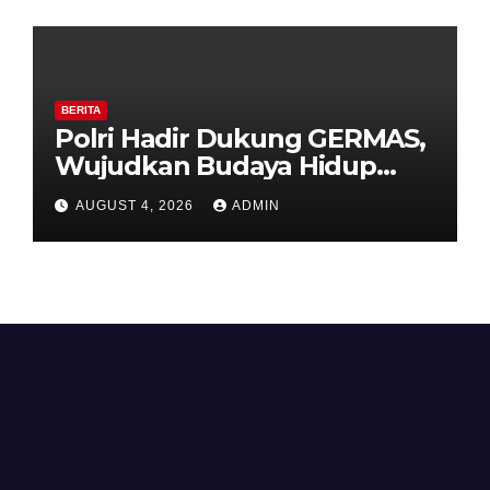
BERITA
Polri Hadir Dukung GERMAS,
Wujudkan Budaya Hidup
Sehat di Kecamatan Pabelan
AUGUST 4, 2026
ADMIN