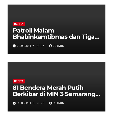
BERITA
Patroli Malam
Bhabinkamtibmas dan Tiga
Pilar Kelurahan Ungaran
AUGUST 6, 2026
ADMIN
Perkuat Kamtibmas, Warga
Diajak Aktifkan Ronda
BERITA
81 Bendera Merah Putih
Berkibar di MIN 3 Semarang,
Bhabinkamtibmas Desa
AUGUST 5, 2026
ADMIN
Timpik Hadiri Peringatan
HUT ke-81 Kemerdekaan RI