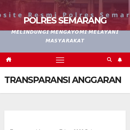
POLRES SEMARANG
𝙈𝙀𝙇𝙄𝙉𝘿𝙐𝙉𝙂𝙄 𝙈𝙀𝙉𝙂𝘼𝙔𝙊𝙈𝙄 𝙈𝙀𝙇𝘼𝙔𝘼𝙉𝙄
𝙈𝘼𝙎𝙔𝘼𝙍𝘼𝙆𝘼𝙏
TRANSPARANSI ANGGARAN