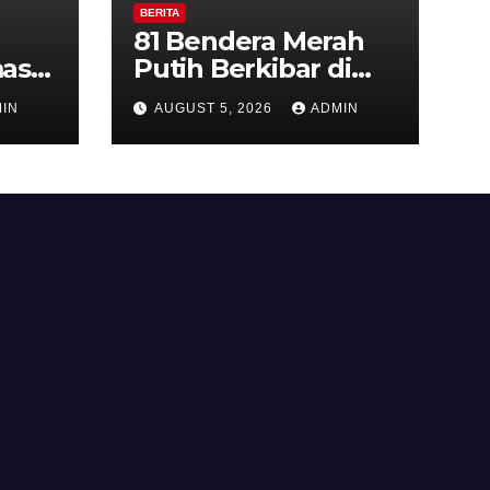
BERITA
81 Bendera Merah
as
Putih Berkibar di
MIN 3 Semarang,
IN
AUGUST 5, 2026
ADMIN
ran
Bhabinkamtibmas
Desa Timpik Hadiri
rga
Peringatan HUT ke-
81 Kemerdekaan RI