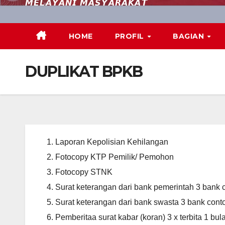
𝙈𝙀𝙇𝘼𝙔𝘼𝙉𝙄 𝙈𝘼𝙎𝙔𝘼𝙍𝘼𝙆𝘼𝙏
HOME
PROFIL
BAGIAN
DUPLIKAT BPKB
Laporan Kepolisian Kehilangan
Fotocopy KTP Pemilik/ Pemohon
Fotocopy STNK
Surat keterangan dari bank pemerintah 3 bank 
Surat keterangan dari bank swasta 3 bank con
Pemberitaa surat kabar (koran) 3 x terbita 1 bul