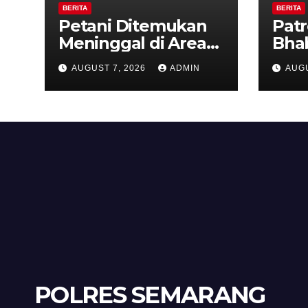
BERITA
BERITA
Petani Ditemukan
Patr
Meninggal di Area
Bha
Persawahan
dan 
AUGUST 7, 2026
ADMIN
AUGU
Kalibeji, Polisi
Kel
Pastikan Tidak Ada
Per
Tanda Kekerasan
Kam
Diaj
Ron
POLRES SEMARANG