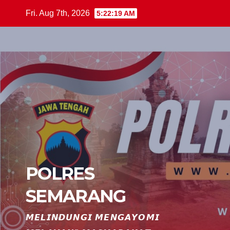
Skip
Fri. Aug 7th, 2026
5:22:20 AM
to
content
POLRES
SEMARANG
𝙈𝙀𝙇𝙄𝙉𝘿𝙐𝙉𝙂𝙄 𝙈𝙀𝙉𝙂𝘼𝙔𝙊𝙈𝙄