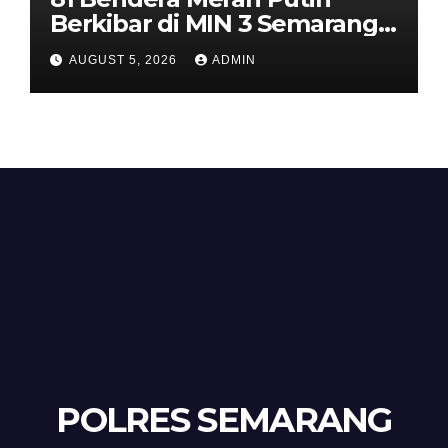
Berkibar di MIN 3 Semarang,
Bhabinkamtibmas Desa
AUGUST 5, 2026
ADMIN
Timpik Hadiri Peringatan
HUT ke-81 Kemerdekaan RI
POLRES SEMARANG