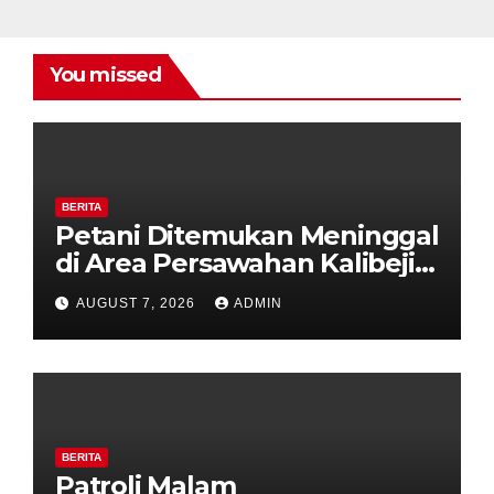
You missed
BERITA
Petani Ditemukan Meninggal
di Area Persawahan Kalibeji,
Polisi Pastikan Tidak Ada
AUGUST 7, 2026
ADMIN
Tanda Kekerasan
BERITA
Patroli Malam