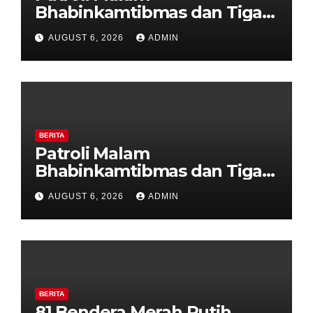
Bhabinkamtibmas dan Tiga
Pilar Kelurahan Ungaran
AUGUST 6, 2026
ADMIN
Perkuat Kamtibmas, Warga
Diajak Aktifkan Ronda
BERITA
Patroli Malam
Bhabinkamtibmas dan Tiga
Pilar Kelurahan Ungaran
AUGUST 6, 2026
ADMIN
Perkuat Kamtibmas, Warga
Diajak Aktifkan Ronda
BERITA
81 Bendera Merah Putih