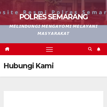
POLRES SEMARANG
𝙈𝙀𝙇𝙄𝙉𝘿𝙐𝙉𝙂𝙄 𝙈𝙀𝙉𝙂𝘼𝙔𝙊𝙈𝙄 𝙈𝙀𝙇𝘼𝙔𝘼𝙉𝙄
𝙈𝘼𝙎𝙔𝘼𝙍𝘼𝙆𝘼𝙏
Hubungi Kami