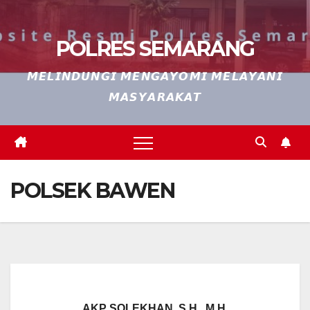
POLRES SEMARANG
𝙈𝙀𝙇𝙄𝙉𝘿𝙐𝙉𝙂𝙄 𝙈𝙀𝙉𝙂𝘼𝙔𝙊𝙈𝙄 𝙈𝙀𝙇𝘼𝙔𝘼𝙉𝙄
𝙈𝘼𝙎𝙔𝘼𝙍𝘼𝙆𝘼𝙏
POLSEK BAWEN
AKP SOLEKHAN, S.H., M.H.