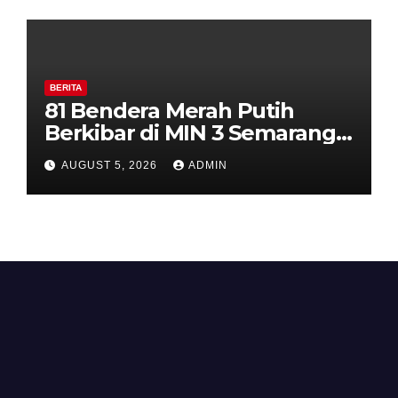
BERITA
81 Bendera Merah Putih
Berkibar di MIN 3 Semarang,
Bhabinkamtibmas Desa
AUGUST 5, 2026
ADMIN
Timpik Hadiri Peringatan
HUT ke-81 Kemerdekaan RI