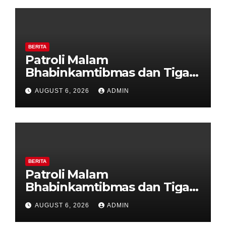
BERITA
Patroli Malam
Bhabinkamtibmas dan Tiga
Pilar Kelurahan Ungaran
AUGUST 6, 2026
ADMIN
Perkuat Kamtibmas, Warga
Diajak Aktifkan Ronda
BERITA
Patroli Malam
Bhabinkamtibmas dan Tiga
Pilar Kelurahan Ungaran
AUGUST 6, 2026
ADMIN
Perkuat Kamtibmas, Warga
Diajak Aktifkan Ronda