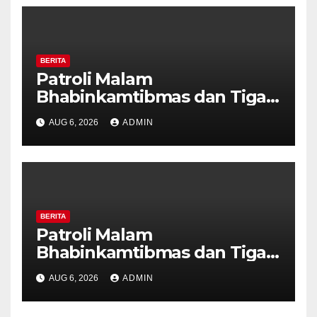
BERITA
Patroli Malam
Bhabinkamtibmas dan Tiga
Pilar Kelurahan Ungaran
AUG 6, 2026
ADMIN
Perkuat Kamtibmas, Warga
Diajak Aktifkan Ronda
BERITA
Patroli Malam
Bhabinkamtibmas dan Tiga
Pilar Kelurahan Ungaran
AUG 6, 2026
ADMIN
Perkuat Kamtibmas, Warga
Diajak Aktifkan Ronda