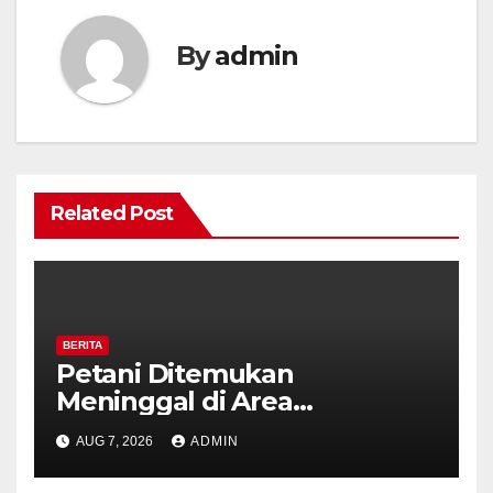
By
admin
Related Post
BERITA
Petani Ditemukan
Meninggal di Area
Persawahan Kalibeji, Polisi
AUG 7, 2026
ADMIN
Pastikan Tidak Ada Tanda
Kekerasan