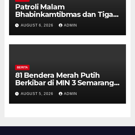
Patroli Malam
Bhabinkamtibmas dan Tiga
Pilar Kelurahan Ungaran
AUGUST 6, 2026
ADMIN
Perkuat Kamtibmas, Warga
Diajak Aktifkan Ronda
BERITA
81 Bendera Merah Putih
Berkibar di MIN 3 Semarang,
Bhabinkamtibmas Desa
AUGUST 5, 2026
ADMIN
Timpik Hadiri Peringatan
HUT ke-81 Kemerdekaan RI