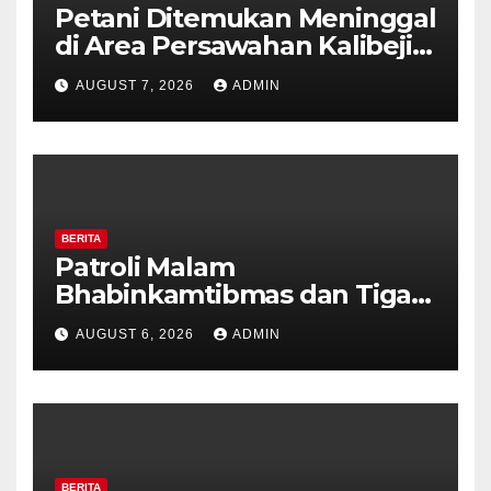
Petani Ditemukan Meninggal
di Area Persawahan Kalibeji,
Polisi Pastikan Tidak Ada
AUGUST 7, 2026
ADMIN
Tanda Kekerasan
BERITA
Patroli Malam
Bhabinkamtibmas dan Tiga
Pilar Kelurahan Ungaran
AUGUST 6, 2026
ADMIN
Perkuat Kamtibmas, Warga
Diajak Aktifkan Ronda
BERITA