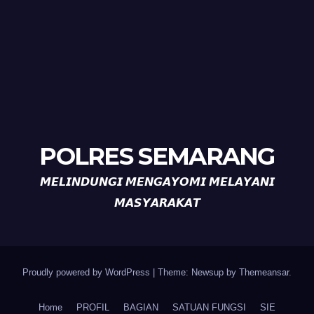
POLRES SEMARANG
𝙈𝙀𝙇𝙄𝙉𝘿𝙐𝙉𝙂𝙄 𝙈𝙀𝙉𝙂𝘼𝙔𝙊𝙈𝙄 𝙈𝙀𝙇𝘼𝙔𝘼𝙉𝙄
𝙈𝘼𝙎𝙔𝘼𝙍𝘼𝙆𝘼𝙏
Proudly powered by WordPress
|
Theme: Newsup by
Themeansar
.
Home
PROFIL
BAGIAN
SATUAN FUNGSI
SIE