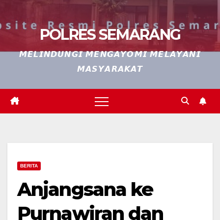
POLRES SEMARANG
𝙈𝙀𝙇𝙄𝙉𝘿𝙐𝙉𝙂𝙄 𝙈𝙀𝙉𝙂𝘼𝙔𝙊𝙈𝙄 𝙈𝙀𝙇𝘼𝙔𝘼𝙉𝙄
𝙈𝘼𝙎𝙔𝘼𝙍𝘼𝙆𝘼𝙏
BERITA
Anjangsana ke
Purnawiran dan