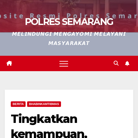
POLRES SEMARANG
𝙈𝙀𝙇𝙄𝙉𝘿𝙐𝙉𝙂𝙄 𝙈𝙀𝙉𝙂𝘼𝙔𝙊𝙈𝙄 𝙈𝙀𝙇𝘼𝙔𝘼𝙉𝙄
𝙈𝘼𝙎𝙔𝘼𝙍𝘼𝙆𝘼𝙏
BERITA
BHABINKAMTIBMAS
Tingkatkan
kemampuan,