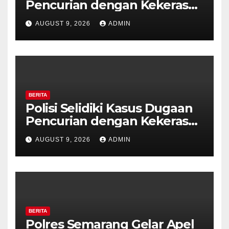
Pencurian dengan Kekerasan
di Counter HP Royal Phone
AUGUST 9, 2026
ADMIN
Ambarawa.
BERITA
Polisi Selidiki Kasus Dugaan
Pencurian dengan Kekerasan
di Counter HP Royal Phone
AUGUST 9, 2026
ADMIN
Ambarawa.
BERITA
Polres Semarang Gelar Apel