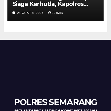
Siaga Karhutla, Kapolres
Tekankan Sinergi dan
AUGUST 8, 2026
ADMIN
Kesiapsiagaan Hadapi Musim
Kemarau.
POLRES SEMARANG