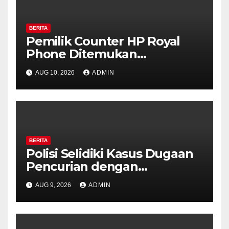
BERITA
Pemilik Counter HP Royal
Phone Ditemukan
Meninggal di Dalam Mobil di
AUG 10, 2026
ADMIN
Grobogan, Polisi Dalami
Keterkaitan dengan Kasus
Pencurian.
BERITA
Polisi Selidiki Kasus Dugaan
Pencurian dengan
Kekerasan di Counter HP
AUG 9, 2026
ADMIN
Royal Phone Ambarawa.