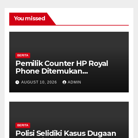
You missed
BERITA
Pemilik Counter HP Royal
Phone Ditemukan
Meninggal di Dalam Mobil di
AUGUST 10, 2026
ADMIN
Grobogan, Polisi Dalami
Keterkaitan dengan Kasus
Pencurian.
BERITA
Polisi Selidiki Kasus Dugaan