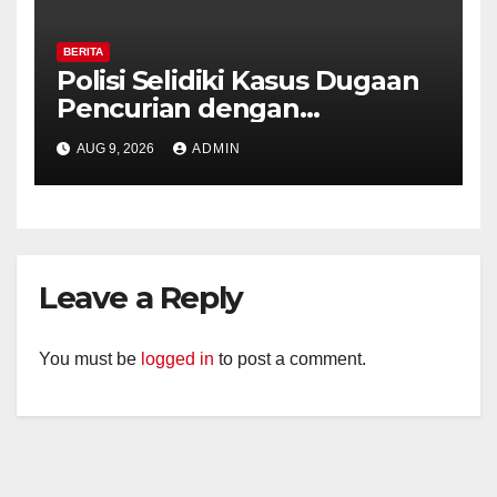
BERITA
Polisi Selidiki Kasus Dugaan
Pencurian dengan
Kekerasan di Counter HP
AUG 9, 2026
ADMIN
Royal Phone Ambarawa.
Leave a Reply
You must be
logged in
to post a comment.