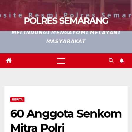
POLRES SEMARANG
𝙈𝙀𝙇𝙄𝙉𝘿𝙐𝙉𝙂𝙄 𝙈𝙀𝙉𝙂𝘼𝙔𝙊𝙈𝙄 𝙈𝙀𝙇𝘼𝙔𝘼𝙉𝙄
𝙈𝘼𝙎𝙔𝘼𝙍𝘼𝙆𝘼𝙏
BERITA
60 Anggota Senkom
Mitra Polri