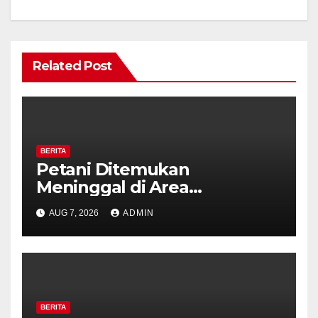
Related Post
BERITA
Petani Ditemukan
Meninggal di Area
Persawahan Kalibeji, Polisi
AUG 7, 2026
ADMIN
Pastikan Tidak Ada Tanda
Kekerasan
BERITA