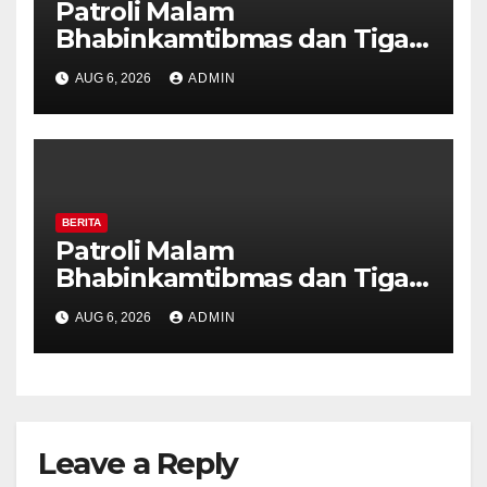
Patroli Malam
Bhabinkamtibmas dan Tiga
Pilar Kelurahan Ungaran
AUG 6, 2026
ADMIN
Perkuat Kamtibmas, Warga
Diajak Aktifkan Ronda
BERITA
Patroli Malam
Bhabinkamtibmas dan Tiga
Pilar Kelurahan Ungaran
AUG 6, 2026
ADMIN
Perkuat Kamtibmas, Warga
Diajak Aktifkan Ronda
Leave a Reply