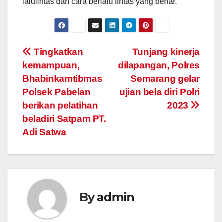
lalulintas dan cara berlalu lintas yang benar.
Post
Tingkatkan
Tunjang kinerja
kemampuan,
dilapangan, Polres
navigation
Bhabinkamtibmas
Semarang gelar
Polsek Pabelan
ujian bela diri Polri
berikan pelatihan
2023
beladiri Satpam PT.
Adi Satwa
By
admin