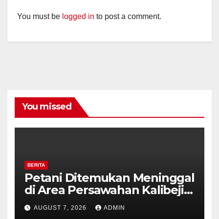
You must be
logged in
to post a comment.
You missed
BERITA
Petani Ditemukan Meninggal
di Area Persawahan Kalibeji,
Polisi Pastikan Tidak Ada
AUGUST 7, 2026
ADMIN
Tanda Kekerasan