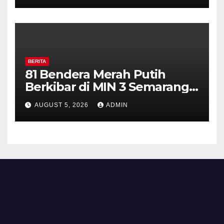
Diajak Aktifkan Ronda
BERITA
81 Bendera Merah Putih
Berkibar di MIN 3 Semarang,
Bhabinkamtibmas Desa
AUGUST 5, 2026
ADMIN
Timpik Hadiri Peringatan
HUT ke-81 Kemerdekaan RI