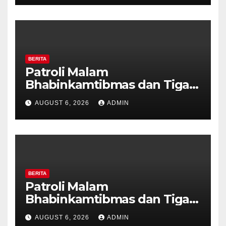
BERITA
Patroli Malam
Bhabinkamtibmas dan Tiga
Pilar Kelurahan Ungaran
AUGUST 6, 2026
ADMIN
Perkuat Kamtibmas, Warga
Diajak Aktifkan Ronda
BERITA
Patroli Malam
Bhabinkamtibmas dan Tiga
Pilar Kelurahan Ungaran
AUGUST 6, 2026
ADMIN
Perkuat Kamtibmas, Warga