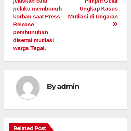
jelaskan cara
Pimpin Gelar
navigation
pelaku membunuh
Ungkap Kasus
korban saat Press
Mutilasi di Ungaran
Release
pembunuhan
disertai mutilasi
warga Tegal.
By
admin
Related Post