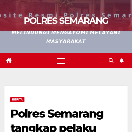
POLRES SEMARANG
𝙈𝙀𝙇𝙄𝙉𝘿𝙐𝙉𝙂𝙄 𝙈𝙀𝙉𝙂𝘼𝙔𝙊𝙈𝙄 𝙈𝙀𝙇𝘼𝙔𝘼𝙉𝙄
𝙈𝘼𝙎𝙔𝘼𝙍𝘼𝙆𝘼𝙏
BERITA
Polres Semarang
tangkap pelaku