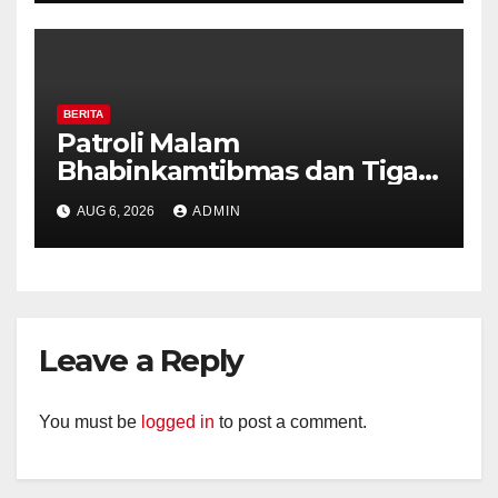
Kekerasan
BERITA
Patroli Malam
Bhabinkamtibmas dan Tiga
Pilar Kelurahan Ungaran
AUG 6, 2026
ADMIN
Perkuat Kamtibmas, Warga
Diajak Aktifkan Ronda
Leave a Reply
You must be
logged in
to post a comment.