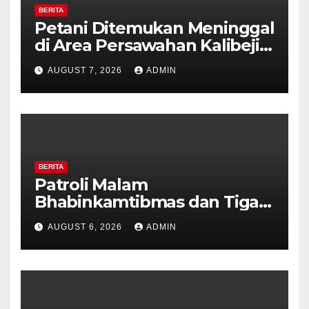
BERITA
Petani Ditemukan Meninggal
di Area Persawahan Kalibeji,
Polisi Pastikan Tidak Ada
AUGUST 7, 2026
ADMIN
Tanda Kekerasan
BERITA
Patroli Malam
Bhabinkamtibmas dan Tiga
Pilar Kelurahan Ungaran
AUGUST 6, 2026
ADMIN
Perkuat Kamtibmas, Warga
Diajak Aktifkan Ronda