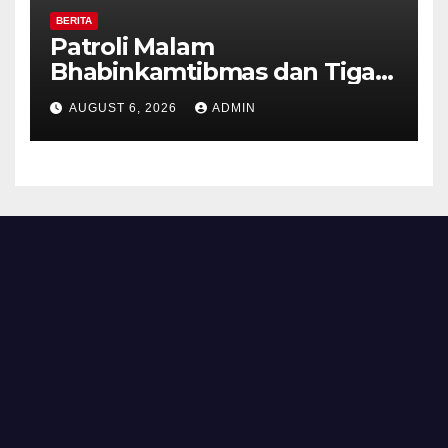
BERITA
Patroli Malam
Bhabinkamtibmas dan Tiga
Pilar Kelurahan Ungaran
AUGUST 6, 2026
ADMIN
Perkuat Kamtibmas, Warga
Diajak Aktifkan Ronda