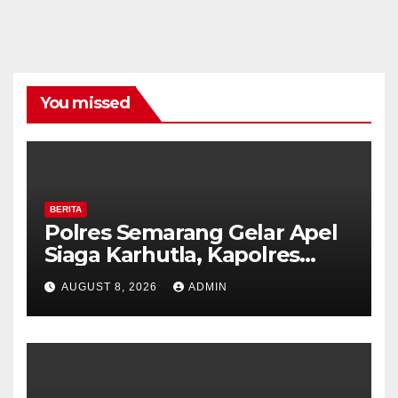
You missed
BERITA
Polres Semarang Gelar Apel
Siaga Karhutla, Kapolres
Tekankan Sinergi dan
AUGUST 8, 2026
ADMIN
Kesiapsiagaan Hadapi Musim
Kemarau.