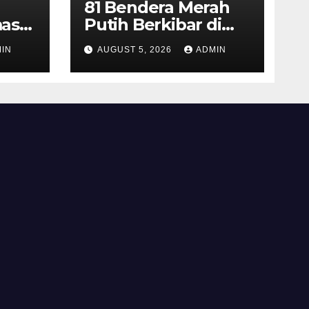
81 Bendera Merah
as
Putih Berkibar di
MIN 3 Semarang,
IN
AUGUST 5, 2026
ADMIN
ran
Bhabinkamtibmas
Desa Timpik Hadiri
rga
Peringatan HUT ke-
81 Kemerdekaan RI