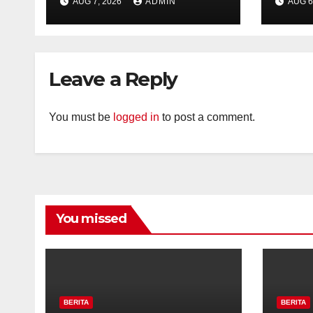
AUG 7, 2026
ADMIN
AUG 6
Kalibeji, Polisi
Kelu
Pastikan Tidak Ada
Per
Tanda Kekerasan
Kam
Diaj
Leave a Reply
Ron
You must be
logged in
to post a comment.
You missed
BERITA
BERITA