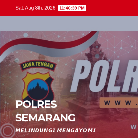
Skip
Sat. Aug 8th, 2026
11:46:40 PM
to
content
POLRES
SEMARANG
𝙈𝙀𝙇𝙄𝙉𝘿𝙐𝙉𝙂𝙄 𝙈𝙀𝙉𝙂𝘼𝙔𝙊𝙈𝙄