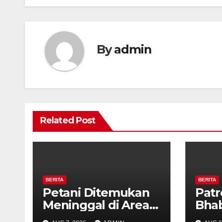
By
admin
Related Post
BERITA
BERITA
Petani Ditemukan
Patr
Meninggal di Area
Bha
Persawahan
dan 