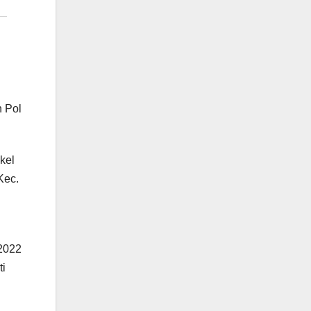
n Pol
kel
Kec.
 2022
ti