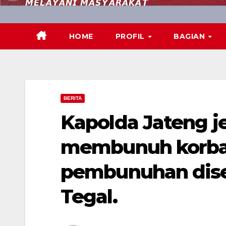
𝙈𝙀𝙇𝘼𝙔𝘼𝙉𝙄 𝙈𝘼𝙎𝙔𝘼𝙍𝘼𝙆𝘼𝙏
HOME
PROFIL
BAGIAN
BERITA
Kapolda Jateng j
membunuh korban
pembunuhan diser
Tegal.