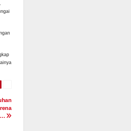
1
ungai
engan
ngkap
dainya
uhan
arena
i….