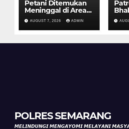
Petani Ditemukan
Patr
Meninggal di Area
Bha
Persawahan
dan 
AUGUST 7, 2026
ADMIN
AUGU
Kalibeji, Polisi
Kel
Pastikan Tidak Ada
Per
Tanda Kekerasan
Kam
Diaj
Ron
POLRES SEMARANG
𝙈𝙀𝙇𝙄𝙉𝘿𝙐𝙉𝙂𝙄 𝙈𝙀𝙉𝙂𝘼𝙔𝙊𝙈𝙄 𝙈𝙀𝙇𝘼𝙔𝘼𝙉𝙄 𝙈𝘼𝙎𝙔