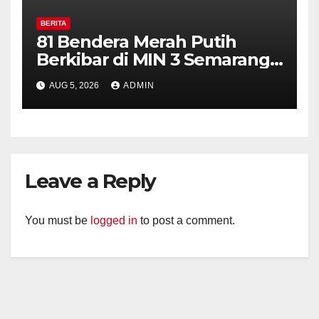
BERITA
81 Bendera Merah Putih
Berkibar di MIN 3 Semarang,
Bhabinkamtibmas Desa
AUG 5, 2026
ADMIN
Timpik Hadiri Peringatan
HUT ke-81 Kemerdekaan RI
Leave a Reply
You must be
logged in
to post a comment.