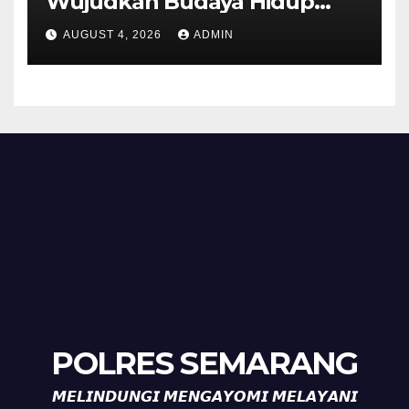
Wujudkan Budaya Hidup
Sehat di Kecamatan Pabelan
AUGUST 4, 2026
ADMIN
POLRES SEMARANG
𝙈𝙀𝙇𝙄𝙉𝘿𝙐𝙉𝙂𝙄 𝙈𝙀𝙉𝙂𝘼𝙔𝙊𝙈𝙄 𝙈𝙀𝙇𝘼𝙔𝘼𝙉𝙄