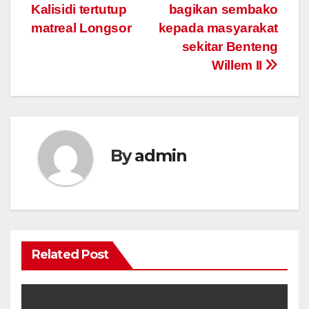
navigation
Kalisidi tertutup
bagikan sembako
matreal Longsor
kepada masyarakat
sekitar Benteng
Willem II
By
admin
Related Post