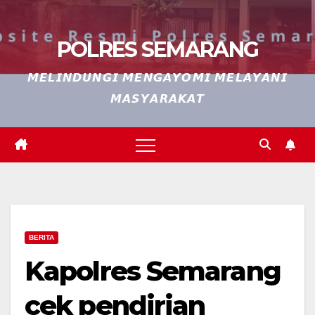
POLRES SEMARANG
𝙈𝙀𝙇𝙄𝙉𝘿𝙐𝙉𝙂𝙄 𝙈𝙀𝙉𝙂𝘼𝙔𝙊𝙈𝙄 𝙈𝙀𝙇𝘼𝙔𝘼𝙉𝙄
𝙈𝘼𝙎𝙔𝘼𝙍𝘼𝙆𝘼𝙏
BERITA
Kapolres Semarang
cek pendirian