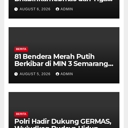
Pilar Kelurahan Ungaran
AUGUST 6, 2026
ADMIN
Perkuat Kamtibmas, Warga
Diajak Aktifkan Ronda
BERITA
81 Bendera Merah Putih
Berkibar di MIN 3 Semarang,
Bhabinkamtibmas Desa
AUGUST 5, 2026
ADMIN
Timpik Hadiri Peringatan
HUT ke-81 Kemerdekaan RI
BERITA
Polri Hadir Dukung GERMAS,