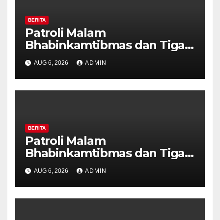
BERITA
Patroli Malam
Bhabinkamtibmas dan Tiga
Pilar Kelurahan Ungaran
AUG 6, 2026
ADMIN
Perkuat Kamtibmas, Warga
Diajak Aktifkan Ronda
BERITA
Patroli Malam
Bhabinkamtibmas dan Tiga
Pilar Kelurahan Ungaran
AUG 6, 2026
ADMIN
Perkuat Kamtibmas, Warga
Diajak Aktifkan Ronda