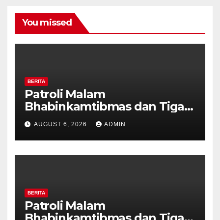
You missed
BERITA
Patroli Malam
Bhabinkamtibmas dan Tiga
Pilar Kelurahan Ungaran
AUGUST 6, 2026
ADMIN
Perkuat Kamtibmas, Warga
Diajak Aktifkan Ronda
BERITA
Patroli Malam
Bhabinkamtibmas dan Tiga