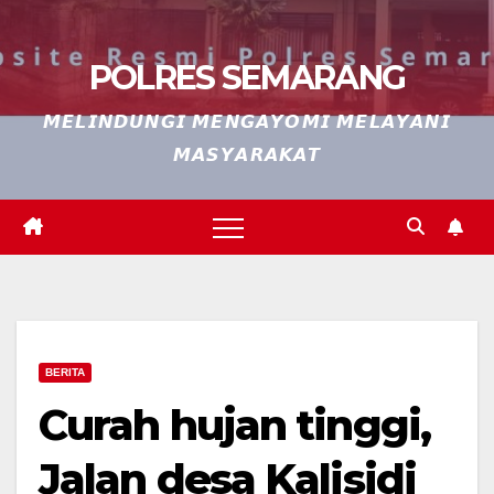
POLRES SEMARANG
𝙈𝙀𝙇𝙄𝙉𝘿𝙐𝙉𝙂𝙄 𝙈𝙀𝙉𝙂𝘼𝙔𝙊𝙈𝙄 𝙈𝙀𝙇𝘼𝙔𝘼𝙉𝙄
𝙈𝘼𝙎𝙔𝘼𝙍𝘼𝙆𝘼𝙏
BERITA
Curah hujan tinggi,
Jalan desa Kalisidi