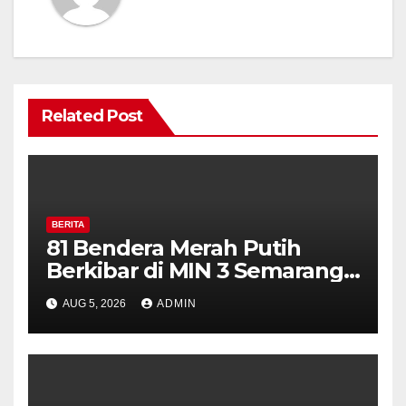
Related Post
BERITA
81 Bendera Merah Putih
Berkibar di MIN 3 Semarang,
Bhabinkamtibmas Desa
AUG 5, 2026
ADMIN
Timpik Hadiri Peringatan
HUT ke-81 Kemerdekaan RI