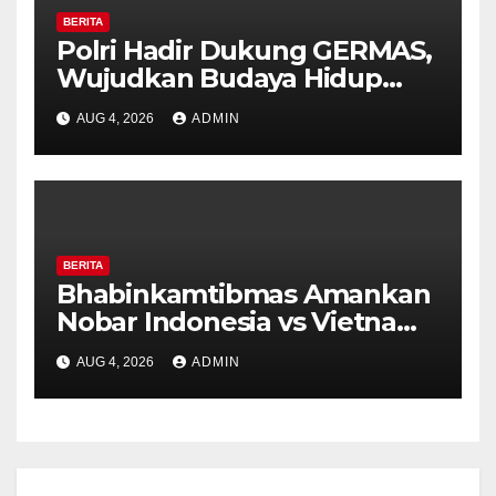
BERITA
Polri Hadir Dukung GERMAS,
Wujudkan Budaya Hidup
Sehat di Kecamatan Pabelan
AUG 4, 2026
ADMIN
BERITA
Bhabinkamtibmas Amankan
Nobar Indonesia vs Vietnam
di Alun-Alun Bung Karno,
AUG 4, 2026
ADMIN
Suporter Antusias dan
Kondusif