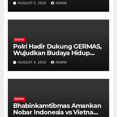
Bhabinkamtibmas Desa
AUGUST 5, 2026
ADMIN
Timpik Hadiri Peringatan
HUT ke-81 Kemerdekaan RI
BERITA
Polri Hadir Dukung GERMAS,
Wujudkan Budaya Hidup
Sehat di Kecamatan Pabelan
AUGUST 4, 2026
ADMIN
BERITA
Bhabinkamtibmas Amankan
Nobar Indonesia vs Vietnam