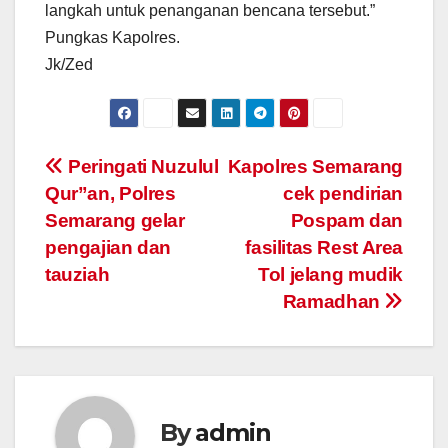
langkah untuk penanganan bencana tersebut.”
Pungkas Kapolres.
Jk/Zed
Post
Peringati Nuzulul
Kapolres Semarang
Qur”an, Polres
cek pendirian
navigation
Semarang gelar
Pospam dan
pengajian dan
fasilitas Rest Area
tauziah
Tol jelang mudik
Ramadhan
By
admin