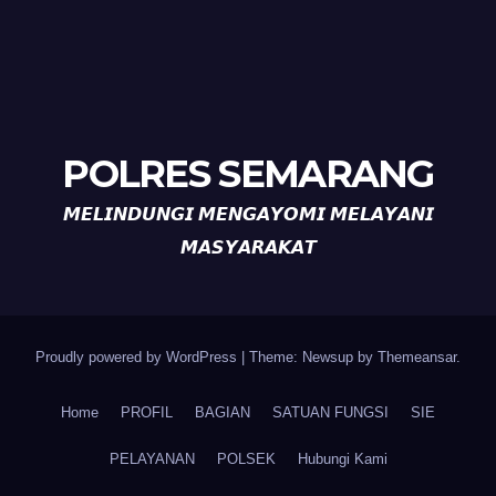
POLRES SEMARANG
𝙈𝙀𝙇𝙄𝙉𝘿𝙐𝙉𝙂𝙄 𝙈𝙀𝙉𝙂𝘼𝙔𝙊𝙈𝙄 𝙈𝙀𝙇𝘼𝙔𝘼𝙉𝙄
𝙈𝘼𝙎𝙔𝘼𝙍𝘼𝙆𝘼𝙏
Proudly powered by WordPress
|
Theme: Newsup by
Themeansar
.
Home
PROFIL
BAGIAN
SATUAN FUNGSI
SIE
PELAYANAN
POLSEK
Hubungi Kami