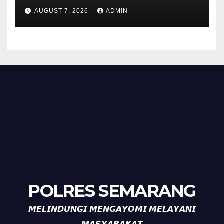
Polisi Pastikan Tidak Ada
AUGUST 7, 2026
ADMIN
Tanda Kekerasan
POLRES SEMARANG
𝙈𝙀𝙇𝙄𝙉𝘿𝙐𝙉𝙂𝙄 𝙈𝙀𝙉𝙂𝘼𝙔𝙊𝙈𝙄 𝙈𝙀𝙇𝘼𝙔𝘼𝙉𝙄