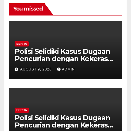
You missed
BERITA
Polisi Selidiki Kasus Dugaan
Pencurian dengan Kekerasan
di Counter HP Royal Phone
AUGUST 9, 2026
ADMIN
Ambarawa.
BERITA
Polisi Selidiki Kasus Dugaan
Pencurian dengan Kekerasan