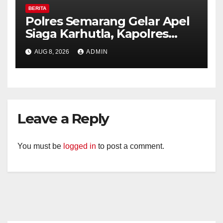
BERITA
Polres Semarang Gelar Apel
Siaga Karhutla, Kapolres
Tekankan Sinergi dan
AUG 8, 2026
ADMIN
Kesiapsiagaan Hadapi Musim
Kemarau.
Leave a Reply
You must be
logged in
to post a comment.