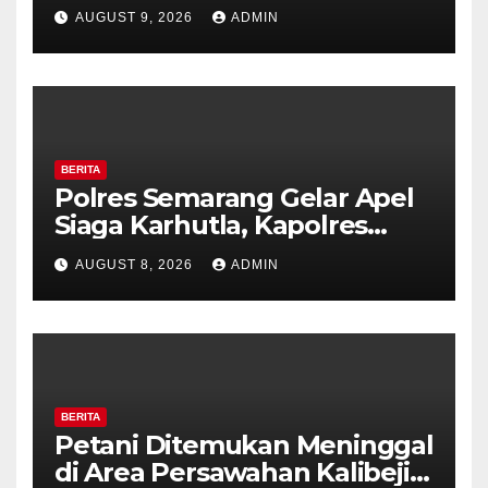
di Counter HP Royal Phone
AUGUST 9, 2026
ADMIN
Ambarawa.
BERITA
Polres Semarang Gelar Apel
Siaga Karhutla, Kapolres
Tekankan Sinergi dan
AUGUST 8, 2026
ADMIN
Kesiapsiagaan Hadapi Musim
Kemarau.
BERITA
Petani Ditemukan Meninggal
di Area Persawahan Kalibeji,