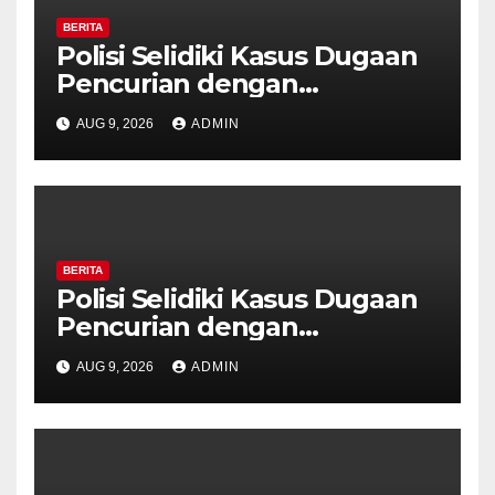
BERITA
Polisi Selidiki Kasus Dugaan
Pencurian dengan
Kekerasan di Counter HP
AUG 9, 2026
ADMIN
Royal Phone Ambarawa.
BERITA
Polisi Selidiki Kasus Dugaan
Pencurian dengan
Kekerasan di Counter HP
AUG 9, 2026
ADMIN
Royal Phone Ambarawa.