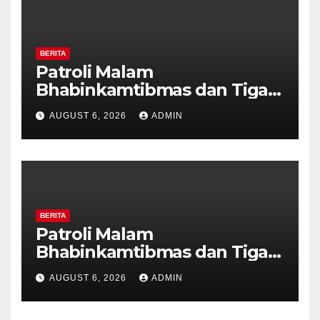
BERITA
Patroli Malam
Bhabinkamtibmas dan Tiga
Pilar Kelurahan Ungaran
AUGUST 6, 2026
ADMIN
Perkuat Kamtibmas, Warga
Diajak Aktifkan Ronda
BERITA
Patroli Malam
Bhabinkamtibmas dan Tiga
Pilar Kelurahan Ungaran
AUGUST 6, 2026
ADMIN
Perkuat Kamtibmas, Warga
Diajak Aktifkan Ronda