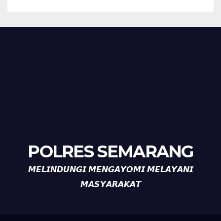
POLRES SEMARANG
𝙈𝙀𝙇𝙄𝙉𝘿𝙐𝙉𝙂𝙄 𝙈𝙀𝙉𝙂𝘼𝙔𝙊𝙈𝙄 𝙈𝙀𝙇𝘼𝙔𝘼𝙉𝙄
𝙈𝘼𝙎𝙔𝘼𝙍𝘼𝙆𝘼𝙏