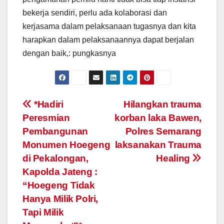
bekerja sendiri, perlu ada kolaborasi dan
kerjasama dalam pelaksanaan tugasnya dan kita
harapkan dalam pelaksanaannya dapat berjalan
dengan baik,: pungkasnya
Post
*Hadiri
Hilangkan trauma
Peresmian
korban laka Bawen,
navigation
Pembangunan
Polres Semarang
Monumen Hoegeng
laksanakan Trauma
di Pekalongan,
Healing
Kapolda Jateng :
“Hoegeng Tidak
Hanya Milik Polri,
Tapi Milik