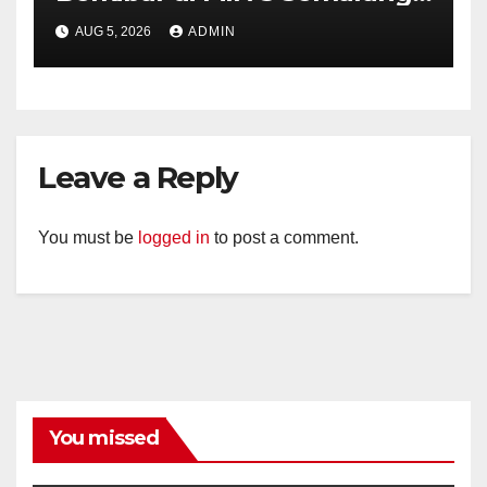
Bhabinkamtibmas Desa
AUG 5, 2026
ADMIN
Timpik Hadiri Peringatan
HUT ke-81 Kemerdekaan RI
Leave a Reply
You must be
logged in
to post a comment.
You missed