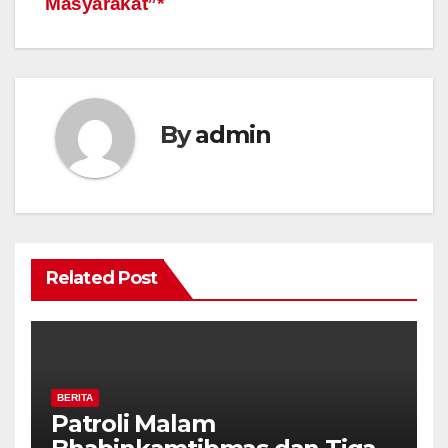
Masyarakat”*
By
admin
Related Post
BERITA
Patroli Malam