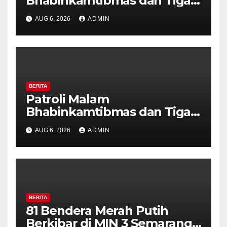
Bhabinkamtibmas dan Tiga
Pilar Kelurahan Ungaran
AUG 6, 2026
ADMIN
Perkuat Kamtibmas, Warga
Diajak Aktifkan Ronda
BERITA
Patroli Malam
Bhabinkamtibmas dan Tiga
Pilar Kelurahan Ungaran
AUG 6, 2026
ADMIN
Perkuat Kamtibmas, Warga
Diajak Aktifkan Ronda
BERITA
81 Bendera Merah Putih
Berkibar di MIN 3 Semarang,