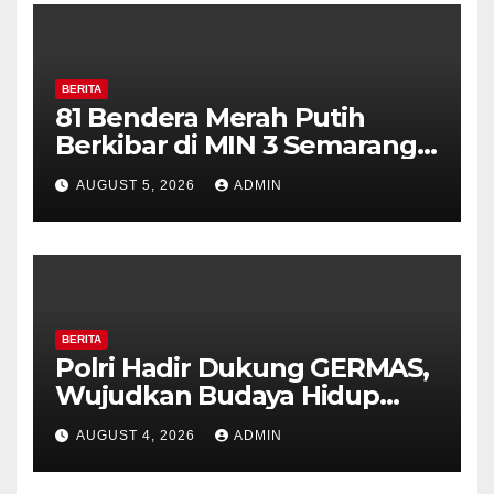
BERITA
81 Bendera Merah Putih
Berkibar di MIN 3 Semarang,
Bhabinkamtibmas Desa
AUGUST 5, 2026
ADMIN
Timpik Hadiri Peringatan
HUT ke-81 Kemerdekaan RI
BERITA
Polri Hadir Dukung GERMAS,
Wujudkan Budaya Hidup
Sehat di Kecamatan Pabelan
AUGUST 4, 2026
ADMIN