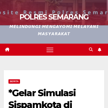
POLRES SEMARANG
𝙈𝙀𝙇𝙄𝙉𝘿𝙐𝙉𝙂𝙄 𝙈𝙀𝙉𝙂𝘼𝙔𝙊𝙈𝙄 𝙈𝙀𝙇𝘼𝙔𝘼𝙉𝙄
𝙈𝘼𝙎𝙔𝘼𝙍𝘼𝙆𝘼𝙏
BERITA
*Gelar Simulasi
Sispamkota di