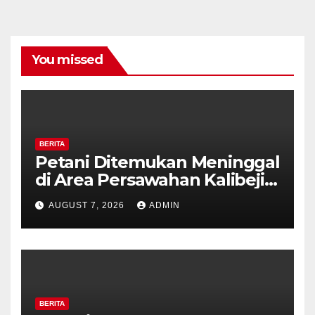
You missed
BERITA
Petani Ditemukan Meninggal
di Area Persawahan Kalibeji,
Polisi Pastikan Tidak Ada
AUGUST 7, 2026
ADMIN
Tanda Kekerasan
BERITA