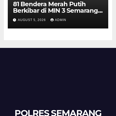
81 Bendera Merah Putih
Berkibar di MIN 3 Semarang,
Bhabinkamtibmas Desa
AUGUST 5, 2026
ADMIN
Timpik Hadiri Peringatan
HUT ke-81 Kemerdekaan RI
POLRES SEMARANG