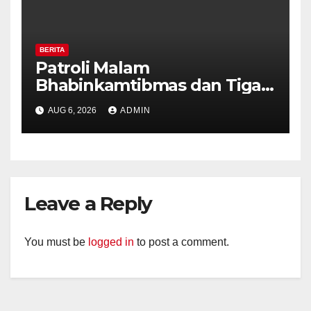
BERITA
Patroli Malam
Bhabinkamtibmas dan Tiga
Pilar Kelurahan Ungaran
AUG 6, 2026
ADMIN
Perkuat Kamtibmas, Warga
Diajak Aktifkan Ronda
Leave a Reply
You must be
logged in
to post a comment.