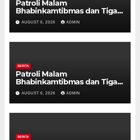
Patroli Malam
Bhabinkamtibmas dan Tiga
Pilar Kelurahan Ungaran
AUGUST 6, 2026
ADMIN
Perkuat Kamtibmas, Warga
Diajak Aktifkan Ronda
BERITA
Patroli Malam
Bhabinkamtibmas dan Tiga
Pilar Kelurahan Ungaran
AUGUST 6, 2026
ADMIN
Perkuat Kamtibmas, Warga
Diajak Aktifkan Ronda
BERITA