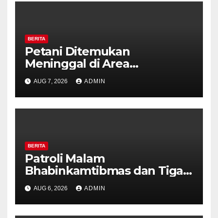
BERITA
Petani Ditemukan
Meninggal di Area
Persawahan Kalibeji, Polisi
AUG 7, 2026
ADMIN
Pastikan Tidak Ada Tanda
Kekerasan
BERITA
Patroli Malam
Bhabinkamtibmas dan Tiga
Pilar Kelurahan Ungaran
AUG 6, 2026
ADMIN
Perkuat Kamtibmas, Warga
Diajak Aktifkan Ronda