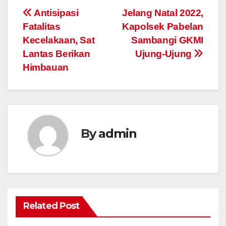
Post
Antisipasi
Jelang Natal 2022,
Fatalitas
Kapolsek Pabelan
navigation
Kecelakaan, Sat
Sambangi GKMI
Lantas Berikan
Ujung-Ujung
Himbauan
By
admin
Related Post