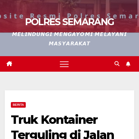
POLRES SEMARANG
𝙈𝙀𝙇𝙄𝙉𝘿𝙐𝙉𝙂𝙄 𝙈𝙀𝙉𝙂𝘼𝙔𝙊𝙈𝙄 𝙈𝙀𝙇𝘼𝙔𝘼𝙉𝙄
𝙈𝘼𝙎𝙔𝘼𝙍𝘼𝙆𝘼𝙏
BERITA
Truk Kontainer
Terguling di Jalan