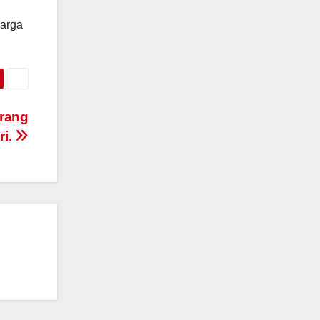
harga
orang
ri.