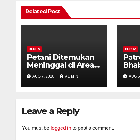
Related Post
BERITA
BERITA
Petani Ditemukan
Patr
Meninggal di Area
Bha
Persawahan
dan 
AUG 7, 2026
ADMIN
AUG 6
Kalibeji, Polisi
Kelu
Pastikan Tidak Ada
Per
Tanda Kekerasan
Kam
Diaj
Leave a Reply
Ron
You must be
logged in
to post a comment.