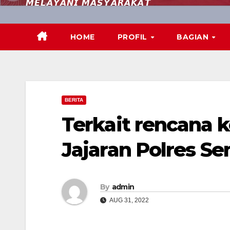
𝙈𝙀𝙇𝘼𝙔𝘼𝙉𝙄 𝙈𝘼𝙎𝙔𝘼𝙍𝘼𝙆𝘼𝙏
HOME
PROFIL
BAGIAN
BERITA
Terkait rencana 
Jajaran Polres Se
By
admin
AUG 31, 2022