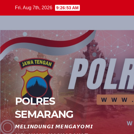
Skip
Fri. Aug 7th, 2026
9:26:54 AM
to
content
POLRES
SEMARANG
𝙈𝙀𝙇𝙄𝙉𝘿𝙐𝙉𝙂𝙄 𝙈𝙀𝙉𝙂𝘼𝙔𝙊𝙈𝙄