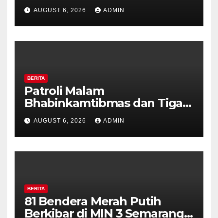
Pilar Kelurahan Ungaran
AUGUST 6, 2026
ADMIN
Perkuat Kamtibmas, Warga
Diajak Aktifkan Ronda
BERITA
Patroli Malam
Bhabinkamtibmas dan Tiga
Pilar Kelurahan Ungaran
AUGUST 6, 2026
ADMIN
Perkuat Kamtibmas, Warga
Diajak Aktifkan Ronda
BERITA
81 Bendera Merah Putih
Berkibar di MIN 3 Semarang,