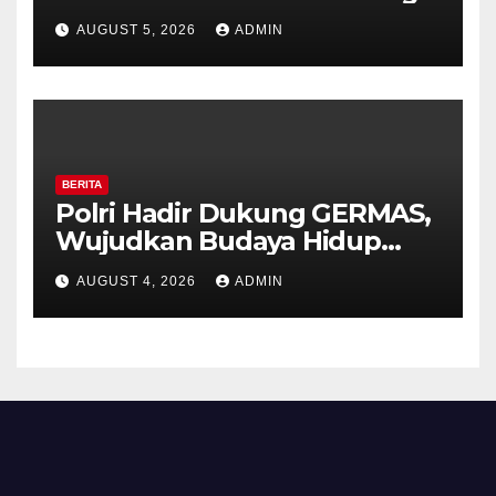
Bhabinkamtibmas Desa
AUGUST 5, 2026
ADMIN
Timpik Hadiri Peringatan
HUT ke-81 Kemerdekaan RI
BERITA
Polri Hadir Dukung GERMAS,
Wujudkan Budaya Hidup
Sehat di Kecamatan Pabelan
AUGUST 4, 2026
ADMIN