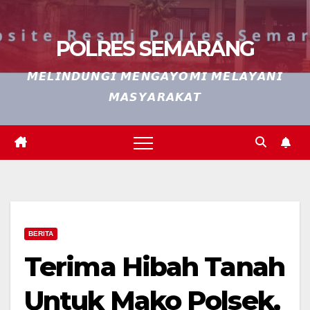
POLRES SEMARANG
𝙈𝙀𝙇𝙄𝙉𝘿𝙐𝙉𝙂𝙄 𝙈𝙀𝙉𝙂𝘼𝙔𝙊𝙈𝙄 𝙈𝙀𝙇𝘼𝙔𝘼𝙉𝙄
𝙈𝘼𝙎𝙔𝘼𝙍𝘼𝙆𝘼𝙏
BERITA
Terima Hibah Tanah
Untuk Mako Polsek,