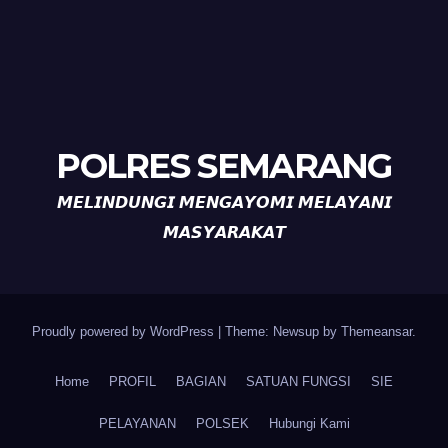
POLRES SEMARANG
𝙈𝙀𝙇𝙄𝙉𝘿𝙐𝙉𝙂𝙄 𝙈𝙀𝙉𝙂𝘼𝙔𝙊𝙈𝙄 𝙈𝙀𝙇𝘼𝙔𝘼𝙉𝙄
𝙈𝘼𝙎𝙔𝘼𝙍𝘼𝙆𝘼𝙏
Proudly powered by WordPress
|
Theme: Newsup by
Themeansar
.
Home
PROFIL
BAGIAN
SATUAN FUNGSI
SIE
PELAYANAN
POLSEK
Hubungi Kami