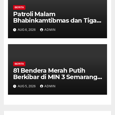
BERITA
Patroli Malam
Bhabinkamtibmas dan Tiga
Pilar Kelurahan Ungaran
AUG 6, 2026
ADMIN
Perkuat Kamtibmas, Warga
Diajak Aktifkan Ronda
BERITA
81 Bendera Merah Putih
Berkibar di MIN 3 Semarang,
Bhabinkamtibmas Desa
AUG 5, 2026
ADMIN
Timpik Hadiri Peringatan
HUT ke-81 Kemerdekaan RI