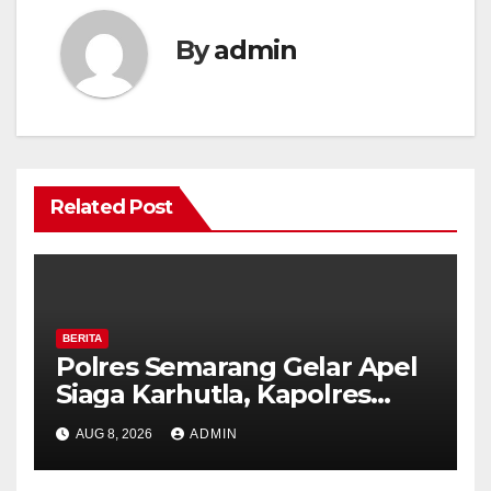
By
admin
Related Post
BERITA
Polres Semarang Gelar Apel
Siaga Karhutla, Kapolres
Tekankan Sinergi dan
AUG 8, 2026
ADMIN
Kesiapsiagaan Hadapi Musim
Kemarau.