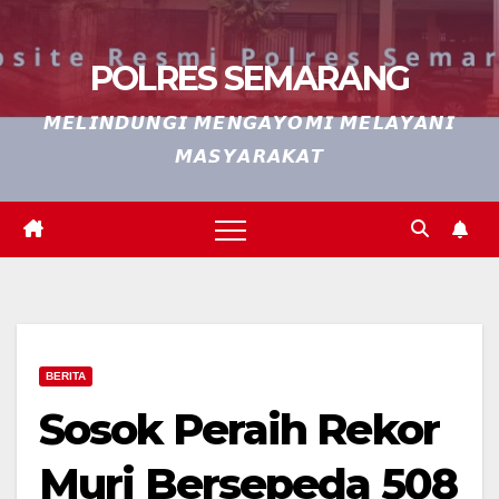
POLRES SEMARANG
𝙈𝙀𝙇𝙄𝙉𝘿𝙐𝙉𝙂𝙄 𝙈𝙀𝙉𝙂𝘼𝙔𝙊𝙈𝙄 𝙈𝙀𝙇𝘼𝙔𝘼𝙉𝙄
𝙈𝘼𝙎𝙔𝘼𝙍𝘼𝙆𝘼𝙏
BERITA
Sosok Peraih Rekor
Muri Bersepeda 508