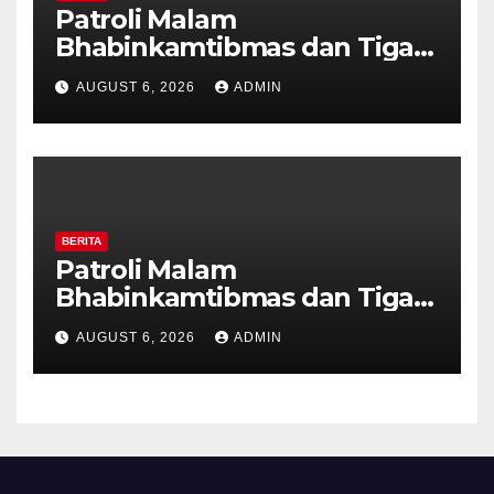
Patroli Malam
Bhabinkamtibmas dan Tiga
Pilar Kelurahan Ungaran
AUGUST 6, 2026
ADMIN
Perkuat Kamtibmas, Warga
Diajak Aktifkan Ronda
BERITA
Patroli Malam
Bhabinkamtibmas dan Tiga
Pilar Kelurahan Ungaran
AUGUST 6, 2026
ADMIN
Perkuat Kamtibmas, Warga
Diajak Aktifkan Ronda