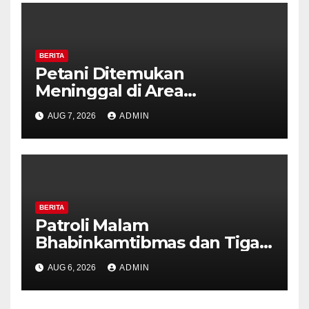
BERITA
Petani Ditemukan
Meninggal di Area
Persawahan Kalibeji, Polisi
AUG 7, 2026
ADMIN
Pastikan Tidak Ada Tanda
Kekerasan
BERITA
Patroli Malam
Bhabinkamtibmas dan Tiga
Pilar Kelurahan Ungaran
AUG 6, 2026
ADMIN
Perkuat Kamtibmas, Warga
Diajak Aktifkan Ronda