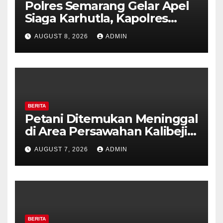
Polres Semarang Gelar Apel
Siaga Karhutla, Kapolres
Tekankan Sinergi dan
AUGUST 8, 2026
ADMIN
Kesiapsiagaan Hadapi Musim
Kemarau.
BERITA
Petani Ditemukan Meninggal
di Area Persawahan Kalibeji,
Polisi Pastikan Tidak Ada
AUGUST 7, 2026
ADMIN
Tanda Kekerasan
BERITA