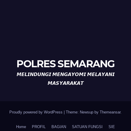
POLRES SEMARANG
𝙈𝙀𝙇𝙄𝙉𝘿𝙐𝙉𝙂𝙄 𝙈𝙀𝙉𝙂𝘼𝙔𝙊𝙈𝙄 𝙈𝙀𝙇𝘼𝙔𝘼𝙉𝙄
𝙈𝘼𝙎𝙔𝘼𝙍𝘼𝙆𝘼𝙏
Proudly powered by WordPress
|
Theme: Newsup by
Themeansar
.
Home
PROFIL
BAGIAN
SATUAN FUNGSI
SIE