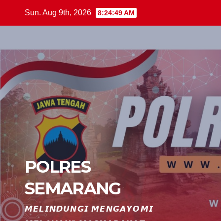
Skip
Sun. Aug 9th, 2026
8:24:50 AM
to
content
POLRES
SEMARANG
𝙈𝙀𝙇𝙄𝙉𝘿𝙐𝙉𝙂𝙄 𝙈𝙀𝙉𝙂𝘼𝙔𝙊𝙈𝙄