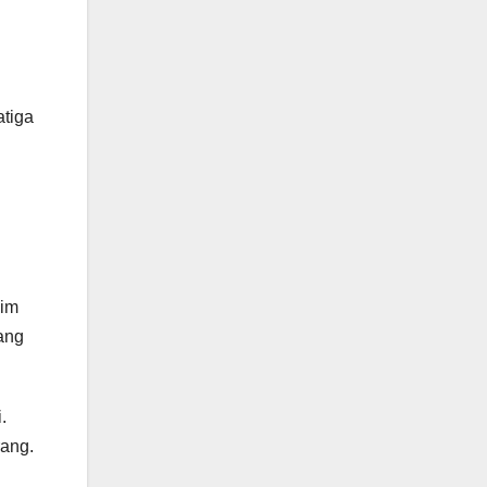
tiga
dim
yang
.
rang.