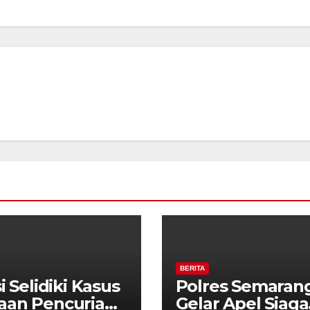
BERITA
i Selidiki Kasus
Polres Semaran
aan Pencurian
Gelar Apel Siaga