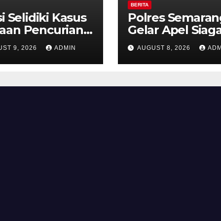
BERITA
si Selidiki Kasus
Polres Semaran
aan Pencurian
Gelar Apel Siag
gan Kekerasan
Karhutla, Kapol
ST 9, 2026
ADMIN
AUGUST 8, 2026
ADM
ounter HP Royal
Tekankan Siner
ne Ambarawa.
dan Kesiapsiag
Hadapi Musim
Kemarau.