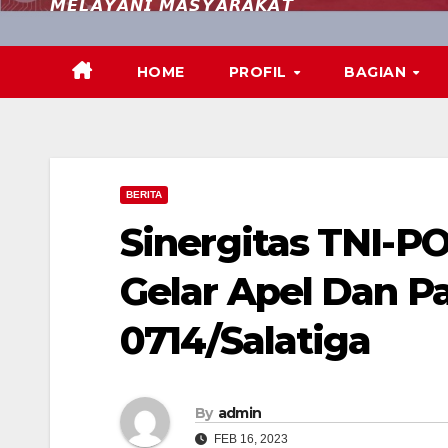
𝙈𝙀𝙇𝘼𝙔𝘼𝙉𝙄 𝙈𝘼𝙎𝙔𝘼𝙍𝘼𝙆𝘼𝙏
HOME
PROFIL
BAGIAN
BERITA
Sinergitas TNI-P
Gelar Apel Dan P
0714/Salatiga
By
admin
FEB 16, 2023