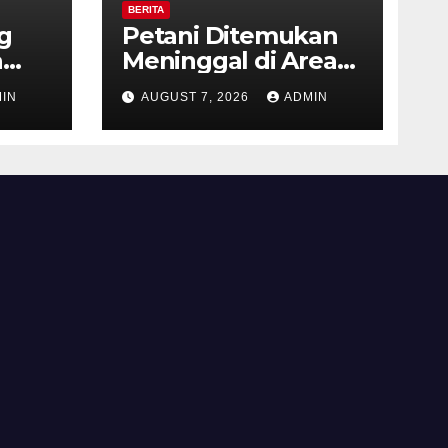
BERITA
g
Petani Ditemukan
a
Meninggal di Area
res
Persawahan
IN
AUGUST 7, 2026
ADMIN
gi
Kalibeji, Polisi
aan
Pastikan Tidak Ada
Tanda Kekerasan