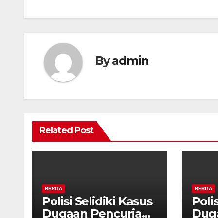
By
admin
Related Post
BERITA
BERITA
Polisi Selidiki Kasus
Polis
Dugaan Pencurian
Dug