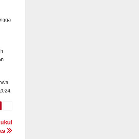
ingga
ih
an
ahwa
2024.
Pukul
was