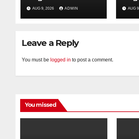
dengan Kekerasan
den
AUG 9, 2026
ADMIN
AUG 9
di Counter HP Royal
di C
Phone Ambarawa.
Pho
Leave a Reply
You must be
logged in
to post a comment.
You missed