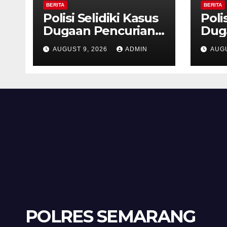
BERITA
BERITA
Polisi Selidiki Kasus
Poli
Dugaan Pencurian
Dug
dengan Kekerasan
den
AUGUST 9, 2026
ADMIN
AUGU
di Counter HP Royal
di C
Phone Ambarawa.
Pho
POLRES SEMARANG