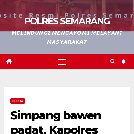
POLRES SEMARANG
𝙈𝙀𝙇𝙄𝙉𝘿𝙐𝙉𝙂𝙄 𝙈𝙀𝙉𝙂𝘼𝙔𝙊𝙈𝙄 𝙈𝙀𝙇𝘼𝙔𝘼𝙉𝙄
𝙈𝘼𝙎𝙔𝘼𝙍𝘼𝙆𝘼𝙏
BERITA
Simpang bawen
padat, Kapolres