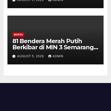
Perkuat Kamtibmas, Warga
Diajak Aktifkan Ronda
BERITA
81 Bendera Merah Putih
Berkibar di MIN 3 Semarang,
Bhabinkamtibmas Desa
AUGUST 5, 2026
ADMIN
Timpik Hadiri Peringatan
HUT ke-81 Kemerdekaan RI