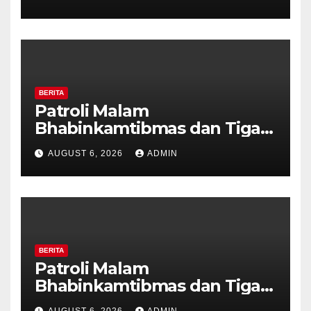
Tanda Kekerasan
BERITA
Patroli Malam
Bhabinkamtibmas dan Tiga
Pilar Kelurahan Ungaran
AUGUST 6, 2026
ADMIN
Perkuat Kamtibmas, Warga
Diajak Aktifkan Ronda
BERITA
Patroli Malam
Bhabinkamtibmas dan Tiga
Pilar Kelurahan Ungaran
AUGUST 6, 2026
ADMIN