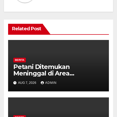
Related Post
BERITA
Petani Ditemukan
Meninggal di Area
Persawahan Kalibeji, Polisi
AUG 7, 2026
ADMIN
Pastikan Tidak Ada Tanda
Kekerasan