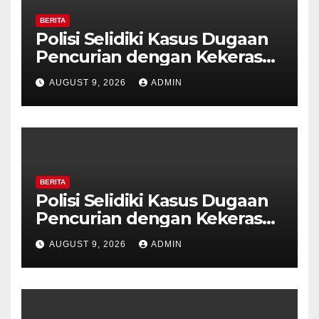
BERITA
Polisi Selidiki Kasus Dugaan
Pencurian dengan Kekerasan
di Counter HP Royal Phone
AUGUST 9, 2026
ADMIN
Ambarawa.
BERITA
Polisi Selidiki Kasus Dugaan
Pencurian dengan Kekerasan
di Counter HP Royal Phone
AUGUST 9, 2026
ADMIN
Ambarawa.