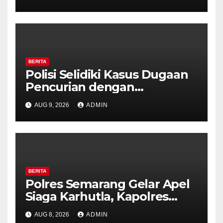
Royal Phone Ambarawa.
BERITA
Polisi Selidiki Kasus Dugaan
Pencurian dengan
Kekerasan di Counter HP
AUG 9, 2026
ADMIN
Royal Phone Ambarawa.
BERITA
Polres Semarang Gelar Apel
Siaga Karhutla, Kapolres
Tekankan Sinergi dan
AUG 8, 2026
ADMIN
Kesiapsiagaan Hadapi Musim