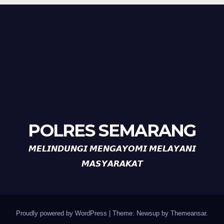
POLRES SEMARANG
𝙈𝙀𝙇𝙄𝙉𝘿𝙐𝙉𝙂𝙄 𝙈𝙀𝙉𝙂𝘼𝙔𝙊𝙈𝙄 𝙈𝙀𝙇𝘼𝙔𝘼𝙉𝙄
𝙈𝘼𝙎𝙔𝘼𝙍𝘼𝙆𝘼𝙏
Proudly powered by WordPress
|
Theme: Newsup by
Themeansar
.