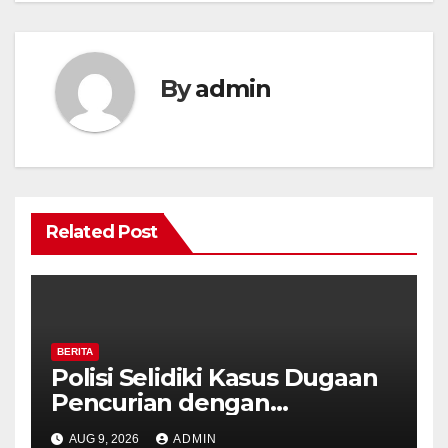
By
admin
Related Post
BERITA
Polisi Selidiki Kasus Dugaan
Pencurian dengan
Kekerasan di Counter HP
AUG 9, 2026
ADMIN