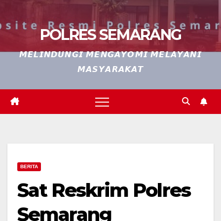
POLRES SEMARANG
𝙈𝙀𝙇𝙄𝙉𝘿𝙐𝙉𝙂𝙄 𝙈𝙀𝙉𝙂𝘼𝙔𝙊𝙈𝙄 𝙈𝙀𝙇𝘼𝙔𝘼𝙉𝙄
𝙈𝘼𝙎𝙔𝘼𝙍𝘼𝙆𝘼𝙏
BERITA
Sat Reskrim Polres
Semarang