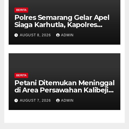
BERITA
Polres Semarang Gelar Apel
Siaga Karhutla, Kapolres
Tekankan Sinergi dan
AUGUST 8, 2026
ADMIN
Kesiapsiagaan Hadapi Musim
Kemarau.
BERITA
Petani Ditemukan Meninggal
di Area Persawahan Kalibeji,
Polisi Pastikan Tidak Ada
AUGUST 7, 2026
ADMIN
Tanda Kekerasan