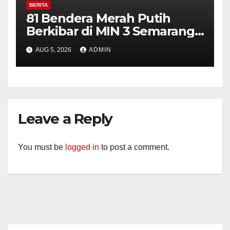
BERITA
81 Bendera Merah Putih
Berkibar di MIN 3 Semarang,
Bhabinkamtibmas Desa
AUG 5, 2026
ADMIN
Timpik Hadiri Peringatan
HUT ke-81 Kemerdekaan RI
Leave a Reply
You must be
logged in
to post a comment.