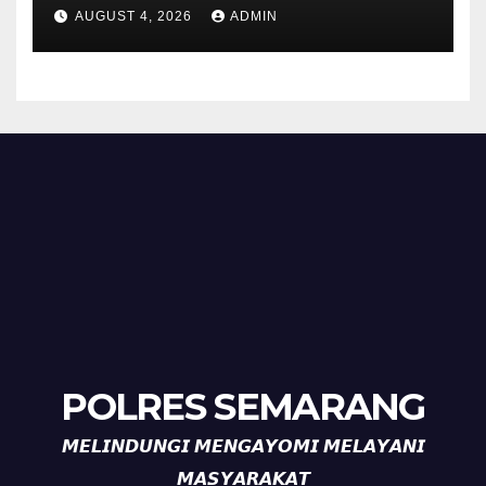
Sehat di Kecamatan Pabelan
AUGUST 4, 2026
ADMIN
POLRES SEMARANG
𝙈𝙀𝙇𝙄𝙉𝘿𝙐𝙉𝙂𝙄 𝙈𝙀𝙉𝙂𝘼𝙔𝙊𝙈𝙄 𝙈𝙀𝙇𝘼𝙔𝘼𝙉𝙄
𝙈𝘼𝙎𝙔𝘼𝙍𝘼𝙆𝘼𝙏