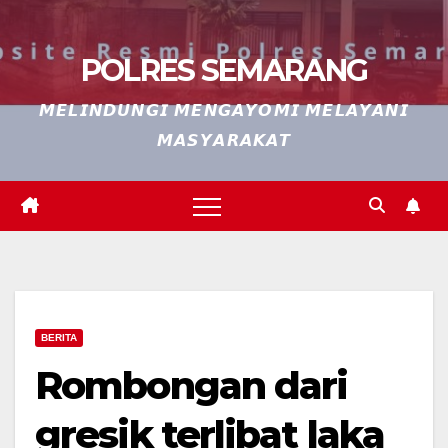
POLRES SEMARANG
𝙈𝙀𝙇𝙄𝙉𝘿𝙐𝙉𝙂𝙄 𝙈𝙀𝙉𝙂𝘼𝙔𝙊𝙈𝙄 𝙈𝙀𝙇𝘼𝙔𝘼𝙉𝙄
𝙈𝘼𝙎𝙔𝘼𝙍𝘼𝙆𝘼𝙏
BERITA
Rombongan dari
gresik terlibat laka