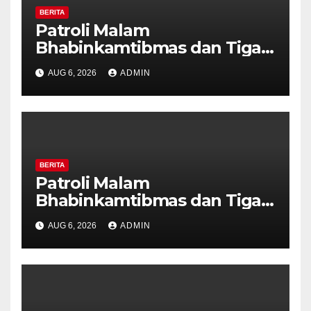
BERITA
Patroli Malam
Bhabinkamtibmas dan Tiga
Pilar Kelurahan Ungaran
AUG 6, 2026
ADMIN
Perkuat Kamtibmas, Warga
Diajak Aktifkan Ronda
BERITA
Patroli Malam
Bhabinkamtibmas dan Tiga
Pilar Kelurahan Ungaran
AUG 6, 2026
ADMIN
Perkuat Kamtibmas, Warga
Diajak Aktifkan Ronda