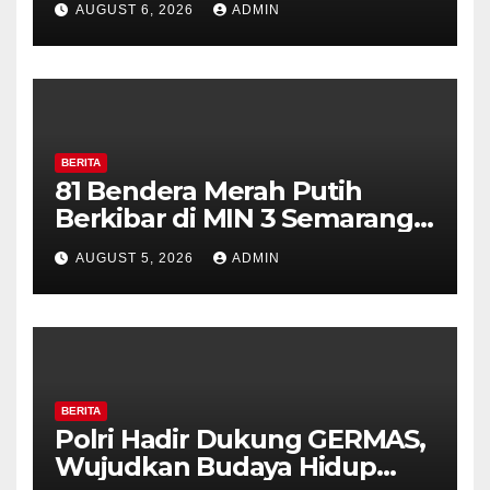
AUGUST 6, 2026
ADMIN
Perkuat Kamtibmas, Warga
Diajak Aktifkan Ronda
BERITA
81 Bendera Merah Putih
Berkibar di MIN 3 Semarang,
Bhabinkamtibmas Desa
AUGUST 5, 2026
ADMIN
Timpik Hadiri Peringatan
HUT ke-81 Kemerdekaan RI
BERITA
Polri Hadir Dukung GERMAS,
Wujudkan Budaya Hidup