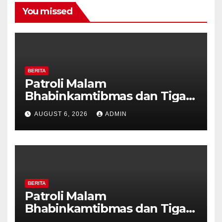
You missed
BERITA
Patroli Malam
Bhabinkamtibmas dan Tiga
Pilar Kelurahan Ungaran
AUGUST 6, 2026
ADMIN
Perkuat Kamtibmas, Warga
Diajak Aktifkan Ronda
BERITA
Patroli Malam
Bhabinkamtibmas dan Tiga
Pilar Kelurahan Ungaran