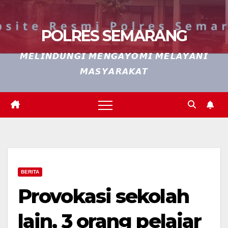
POLRES SEMARANG
𝙈𝙀𝙇𝙄𝙉𝘿𝙐𝙉𝙂𝙄 𝙈𝙀𝙉𝙂𝘼𝙔𝙊𝙈𝙄 𝙈𝙀𝙇𝘼𝙔𝘼𝙉𝙄
𝙈𝘼𝙎𝙔𝘼𝙍𝘼𝙆𝘼𝙏
BERITA
Provokasi sekolah
lain, 3 orang pelajar