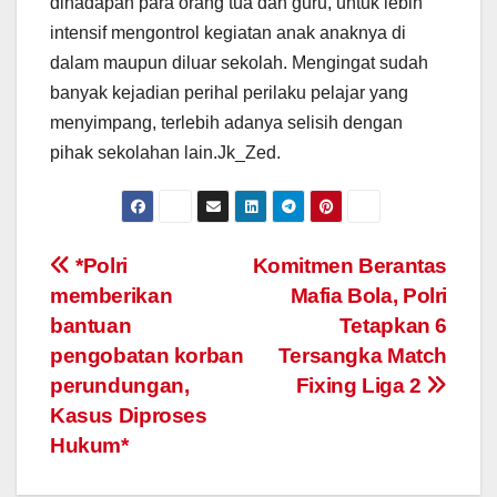
dihadapan para orang tua dan guru, untuk lebih
intensif mengontrol kegiatan anak anaknya di
dalam maupun diluar sekolah. Mengingat sudah
banyak kejadian perihal perilaku pelajar yang
menyimpang, terlebih adanya selisih dengan
pihak sekolahan lain.Jk_Zed.
Post
*Polri
Komitmen Berantas
memberikan
Mafia Bola, Polri
navigation
bantuan
Tetapkan 6
pengobatan korban
Tersangka Match
perundungan,
Fixing Liga 2
Kasus Diproses
Hukum*