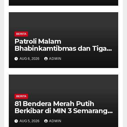
Perkuat Kamtibmas, Warga
Diajak Aktifkan Ronda
BERITA
Patroli Malam
Bhabinkamtibmas dan Tiga
Pilar Kelurahan Ungaran
AUG 6, 2026
ADMIN
Perkuat Kamtibmas, Warga
Diajak Aktifkan Ronda
BERITA
81 Bendera Merah Putih
Berkibar di MIN 3 Semarang,
Bhabinkamtibmas Desa
AUG 5, 2026
ADMIN
Timpik Hadiri Peringatan