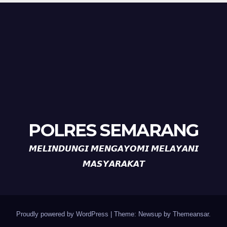
POLRES SEMARANG
𝙈𝙀𝙇𝙄𝙉𝘿𝙐𝙉𝙂𝙄 𝙈𝙀𝙉𝙂𝘼𝙔𝙊𝙈𝙄 𝙈𝙀𝙇𝘼𝙔𝘼𝙉𝙄
𝙈𝘼𝙎𝙔𝘼𝙍𝘼𝙆𝘼𝙏
Proudly powered by WordPress
|
Theme: Newsup by
Themeansar
.