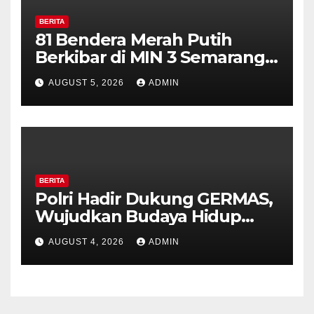
BERITA
81 Bendera Merah Putih
Berkibar di MIN 3 Semarang,
Bhabinkamtibmas Desa
AUGUST 5, 2026
ADMIN
Timpik Hadiri Peringatan
HUT ke-81 Kemerdekaan RI
BERITA
Polri Hadir Dukung GERMAS,
Wujudkan Budaya Hidup
Sehat di Kecamatan Pabelan
AUGUST 4, 2026
ADMIN