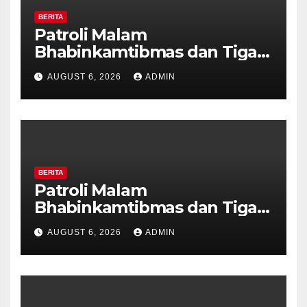
BERITA
Patroli Malam
Bhabinkamtibmas dan Tiga
Pilar Kelurahan Ungaran
AUGUST 6, 2026
ADMIN
Perkuat Kamtibmas, Warga
Diajak Aktifkan Ronda
BERITA
Patroli Malam
Bhabinkamtibmas dan Tiga
Pilar Kelurahan Ungaran
AUGUST 6, 2026
ADMIN
Perkuat Kamtibmas, Warga
Diajak Aktifkan Ronda