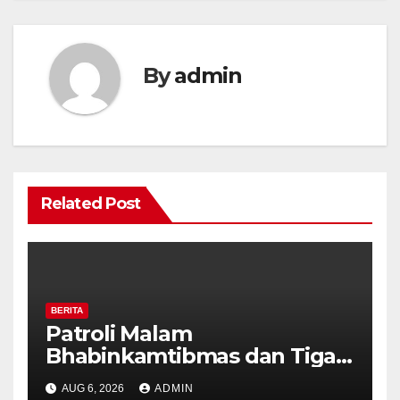
By
admin
Related Post
BERITA
Patroli Malam
Bhabinkamtibmas dan Tiga
Pilar Kelurahan Ungaran
AUG 6, 2026
ADMIN