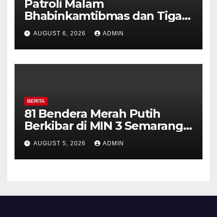
Patroli Malam
Bhabinkamtibmas dan Tiga
Pilar Kelurahan Ungaran
AUGUST 6, 2026
ADMIN
Perkuat Kamtibmas, Warga
Diajak Aktifkan Ronda
BERITA
81 Bendera Merah Putih
Berkibar di MIN 3 Semarang,
Bhabinkamtibmas Desa
AUGUST 5, 2026
ADMIN
Timpik Hadiri Peringatan
HUT ke-81 Kemerdekaan RI