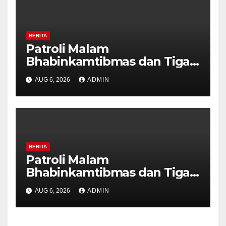
BERITA
Patroli Malam
Bhabinkamtibmas dan Tiga
Pilar Kelurahan Ungaran
AUG 6, 2026
ADMIN
Perkuat Kamtibmas, Warga
Diajak Aktifkan Ronda
BERITA
Patroli Malam
Bhabinkamtibmas dan Tiga
Pilar Kelurahan Ungaran
AUG 6, 2026
ADMIN
Perkuat Kamtibmas, Warga
Diajak Aktifkan Ronda