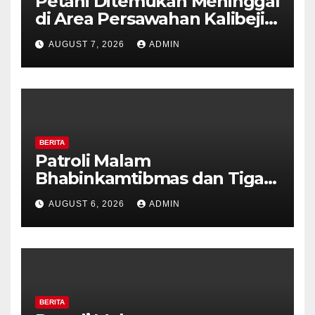
Petani Ditemukan Meninggal
di Area Persawahan Kalibeji,
Polisi Pastikan Tidak Ada
AUGUST 7, 2026
ADMIN
Tanda Kekerasan
BERITA
Patroli Malam
Bhabinkamtibmas dan Tiga
Pilar Kelurahan Ungaran
AUGUST 6, 2026
ADMIN
Perkuat Kamtibmas, Warga
Diajak Aktifkan Ronda
BERITA