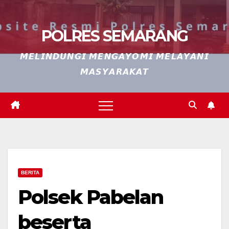
POLRES SEMARANG
𝙈𝙀𝙇𝙄𝙉𝘿𝙐𝙉𝙂𝙄 𝙈𝙀𝙉𝙂𝘼𝙔𝙊𝙈𝙄 𝙈𝙀𝙇𝘼𝙔𝘼𝙉𝙄
𝙈𝘼𝙎𝙔𝘼𝙍𝘼𝙆𝘼𝙏
BERITA
Polsek Pabelan
beserta