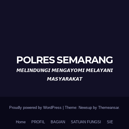
POLRES SEMARANG
𝙈𝙀𝙇𝙄𝙉𝘿𝙐𝙉𝙂𝙄 𝙈𝙀𝙉𝙂𝘼𝙔𝙊𝙈𝙄 𝙈𝙀𝙇𝘼𝙔𝘼𝙉𝙄
𝙈𝘼𝙎𝙔𝘼𝙍𝘼𝙆𝘼𝙏
Proudly powered by WordPress
|
Theme: Newsup by
Themeansar
.
Home
PROFIL
BAGIAN
SATUAN FUNGSI
SIE