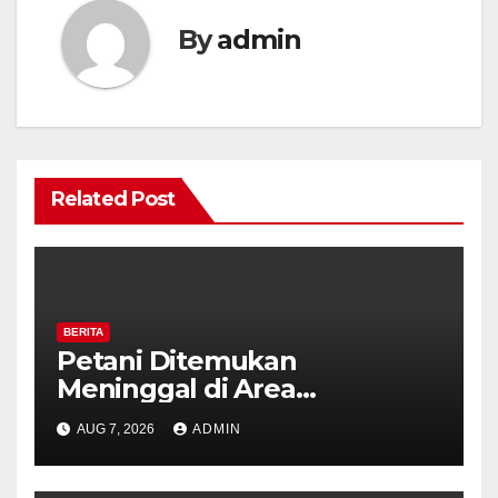
By
admin
Related Post
BERITA
Petani Ditemukan
Meninggal di Area
Persawahan Kalibeji, Polisi
AUG 7, 2026
ADMIN
Pastikan Tidak Ada Tanda
Kekerasan