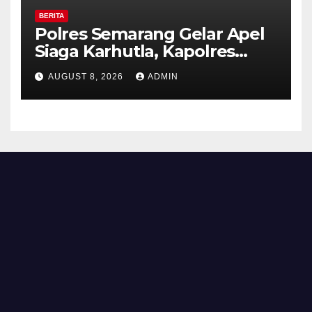
BERITA
Polres Semarang Gelar Apel
Siaga Karhutla, Kapolres
Tekankan Sinergi dan
AUGUST 8, 2026
ADMIN
Kesiapsiagaan Hadapi Musim
Kemarau.