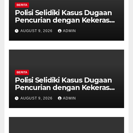
BERITA
Polisi Selidiki Kasus Dugaan
Pencurian dengan Kekerasan
di Counter HP Royal Phone
AUGUST 9, 2026
ADMIN
Ambarawa.
BERITA
Polisi Selidiki Kasus Dugaan
Pencurian dengan Kekerasan
di Counter HP Royal Phone
AUGUST 9, 2026
ADMIN
Ambarawa.