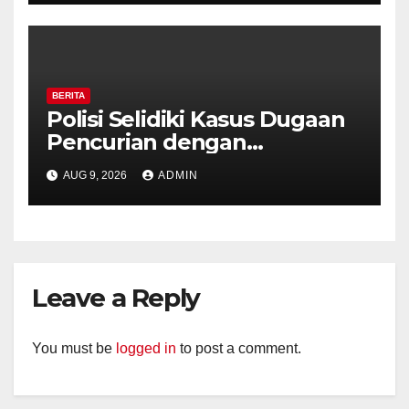
BERITA
Polisi Selidiki Kasus Dugaan
Pencurian dengan
Kekerasan di Counter HP
AUG 9, 2026
ADMIN
Royal Phone Ambarawa.
Leave a Reply
You must be
logged in
to post a comment.