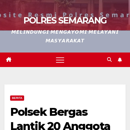
POLRES SEMARANG
𝙈𝙀𝙇𝙄𝙉𝘿𝙐𝙉𝙂𝙄 𝙈𝙀𝙉𝙂𝘼𝙔𝙊𝙈𝙄 𝙈𝙀𝙇𝘼𝙔𝘼𝙉𝙄
𝙈𝘼𝙎𝙔𝘼𝙍𝘼𝙆𝘼𝙏
BERITA
Polsek Bergas
Lantik 20 Anggota