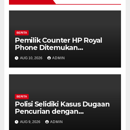
BERITA
Pemilik Counter HP Royal
Phone Ditemukan
Meninggal di Dalam Mobil di
AUG 10, 2026
ADMIN
Grobogan, Polisi Dalami
Keterkaitan dengan Kasus
Pencurian.
BERITA
Polisi Selidiki Kasus Dugaan
Pencurian dengan
Kekerasan di Counter HP
AUG 9, 2026
ADMIN
Royal Phone Ambarawa.