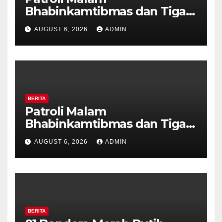
Bhabinkamtibmas dan Tiga
Pilar Kelurahan Ungaran
AUGUST 6, 2026
ADMIN
Perkuat Kamtibmas, Warga
Diajak Aktifkan Ronda
BERITA
Patroli Malam
Bhabinkamtibmas dan Tiga
Pilar Kelurahan Ungaran
AUGUST 6, 2026
ADMIN
Perkuat Kamtibmas, Warga
Diajak Aktifkan Ronda
BERITA