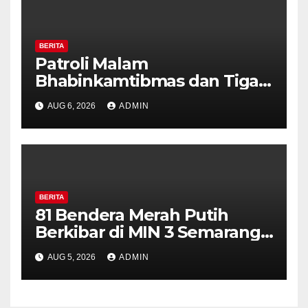
BERITA
Patroli Malam
Bhabinkamtibmas dan Tiga
Pilar Kelurahan Ungaran
AUG 6, 2026
ADMIN
Perkuat Kamtibmas, Warga
Diajak Aktifkan Ronda
BERITA
81 Bendera Merah Putih
Berkibar di MIN 3 Semarang,
Bhabinkamtibmas Desa
AUG 5, 2026
ADMIN
Timpik Hadiri Peringatan
HUT ke-81 Kemerdekaan RI