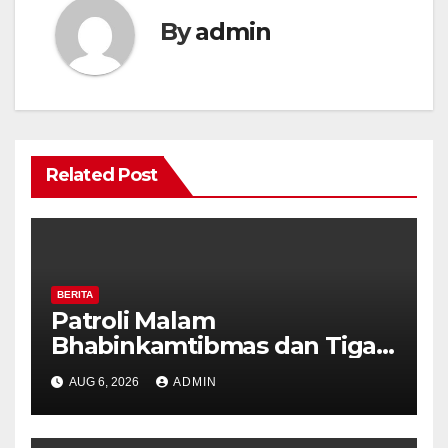
By
admin
Related Post
BERITA
Patroli Malam
Bhabinkamtibmas dan Tiga
Pilar Kelurahan Ungaran
AUG 6, 2026
ADMIN
Perkuat Kamtibmas, Warga
Diajak Aktifkan Ronda