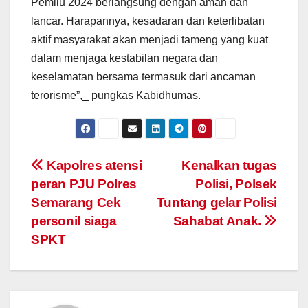
Pemilu 2024 berlangsung dengan aman dan
lancar. Harapannya, kesadaran dan keterlibatan
aktif masyarakat akan menjadi tameng yang kuat
dalam menjaga kestabilan negara dan
keselamatan bersama termasuk dari ancaman
terorisme”,_ pungkas Kabidhumas.
Post
Kapolres atensi
Kenalkan tugas
peran PJU Polres
Polisi, Polsek
navigation
Semarang Cek
Tuntang gelar Polisi
personil siaga
Sahabat Anak.
SPKT