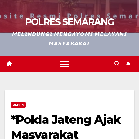
POLRES SEMARANG
𝙈𝙀𝙇𝙄𝙉𝘿𝙐𝙉𝙂𝙄 𝙈𝙀𝙉𝙂𝘼𝙔𝙊𝙈𝙄 𝙈𝙀𝙇𝘼𝙔𝘼𝙉𝙄
𝙈𝘼𝙎𝙔𝘼𝙍𝘼𝙆𝘼𝙏
BERITA
*Polda Jateng Ajak
Masyarakat