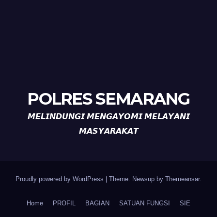
POLRES SEMARANG
𝙈𝙀𝙇𝙄𝙉𝘿𝙐𝙉𝙂𝙄 𝙈𝙀𝙉𝙂𝘼𝙔𝙊𝙈𝙄 𝙈𝙀𝙇𝘼𝙔𝘼𝙉𝙄
𝙈𝘼𝙎𝙔𝘼𝙍𝘼𝙆𝘼𝙏
Proudly powered by WordPress
|
Theme: Newsup by
Themeansar
.
Home
PROFIL
BAGIAN
SATUAN FUNGSI
SIE