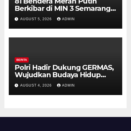
81 Bendera Merah Putih
Berkibar di MIN 3 Semarang,
Bhabinkamtibmas Desa
AUGUST 5, 2026
ADMIN
Timpik Hadiri Peringatan
HUT ke-81 Kemerdekaan RI
BERITA
Polri Hadir Dukung GERMAS,
Wujudkan Budaya Hidup
Sehat di Kecamatan Pabelan
AUGUST 4, 2026
ADMIN