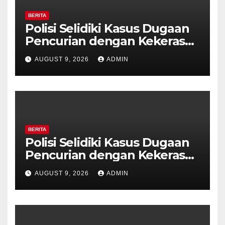
BERITA
Polisi Selidiki Kasus Dugaan
Pencurian dengan Kekerasan
di Counter HP Royal Phone
AUGUST 9, 2026
ADMIN
Ambarawa.
BERITA
Polisi Selidiki Kasus Dugaan
Pencurian dengan Kekerasan
di Counter HP Royal Phone
AUGUST 9, 2026
ADMIN
Ambarawa.