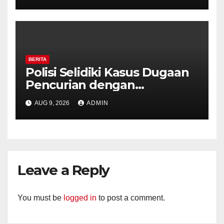
BERITA
Polisi Selidiki Kasus Dugaan
Pencurian dengan
Kekerasan di Counter HP
AUG 9, 2026
ADMIN
Royal Phone Ambarawa.
Leave a Reply
You must be
logged in
to post a comment.