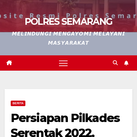
POLRES SEMARANG
𝙈𝙀𝙇𝙄𝙉𝘿𝙐𝙉𝙂𝙄 𝙈𝙀𝙉𝙂𝘼𝙔𝙊𝙈𝙄 𝙈𝙀𝙇𝘼𝙔𝘼𝙉𝙄
𝙈𝘼𝙎𝙔𝘼𝙍𝘼𝙆𝘼𝙏
BERITA
Persiapan Pilkades
Serentak 2022,