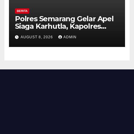
BERITA
Polres Semarang Gelar Apel
Siaga Karhutla, Kapolres
Tekankan Sinergi dan
AUGUST 8, 2026
ADMIN
Kesiapsiagaan Hadapi Musim
Kemarau.