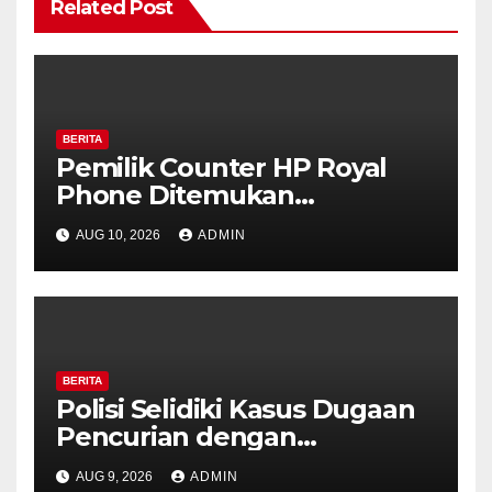
Related Post
BERITA
Pemilik Counter HP Royal
Phone Ditemukan
Meninggal di Dalam Mobil di
AUG 10, 2026
ADMIN
Grobogan, Polisi Dalami
Keterkaitan dengan Kasus
Pencurian.
BERITA
Polisi Selidiki Kasus Dugaan
Pencurian dengan
Kekerasan di Counter HP
AUG 9, 2026
ADMIN
Royal Phone Ambarawa.