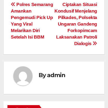
Post
Polres Semarang
Ciptakan Situasi
Amankan
Kondusif Menjelang
navigation
Pengemudi Pick Up
Pilkades, Polsekta
Yang Viral
Ungaran Gandeng
Melarikan Diri
Forkopimcam
Setelah Isi BBM
Laksanakan Patroli
Dialogis
By
admin