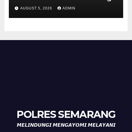
Bhabinkamtibmas Desa
AUGUST 5, 2026
ADMIN
Timpik Hadiri Peringatan
HUT ke-81 Kemerdekaan RI
POLRES SEMARANG
𝙈𝙀𝙇𝙄𝙉𝘿𝙐𝙉𝙂𝙄 𝙈𝙀𝙉𝙂𝘼𝙔𝙊𝙈𝙄 𝙈𝙀𝙇𝘼𝙔𝘼𝙉𝙄