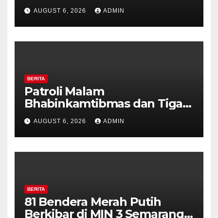
Pilar Kelurahan Ungaran
AUGUST 6, 2026
ADMIN
Perkuat Kamtibmas, Warga
Diajak Aktifkan Ronda
BERITA
Patroli Malam
Bhabinkamtibmas dan Tiga
Pilar Kelurahan Ungaran
AUGUST 6, 2026
ADMIN
Perkuat Kamtibmas, Warga
Diajak Aktifkan Ronda
BERITA
81 Bendera Merah Putih
Berkibar di MIN 3 Semarang,