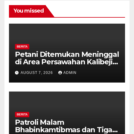
You missed
BERITA
Petani Ditemukan Meninggal
di Area Persawahan Kalibeji,
Polisi Pastikan Tidak Ada
AUGUST 7, 2026
ADMIN
Tanda Kekerasan
BERITA
Patroli Malam
Bhabinkamtibmas dan Tiga