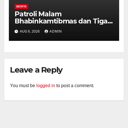
BERITA
Patroli Malam
Bhabinkamtibmas dan Tiga
Pilar Kelurahan Ungaran
AUG 6, 2026
ADMIN
Perkuat Kamtibmas, Warga
Diajak Aktifkan Ronda
Leave a Reply
You must be
logged in
to post a comment.