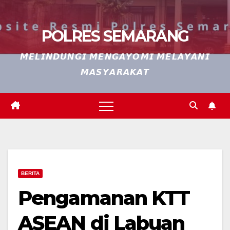
POLRES SEMARANG
𝙈𝙀𝙇𝙄𝙉𝘿𝙐𝙉𝙂𝙄 𝙈𝙀𝙉𝙂𝘼𝙔𝙊𝙈𝙄 𝙈𝙀𝙇𝘼𝙔𝘼𝙉𝙄
𝙈𝘼𝙎𝙔𝘼𝙍𝘼𝙆𝘼𝙏
BERITA
Pengamanan KTT
ASEAN di Labuan