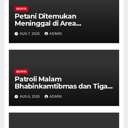
BERITA
Petani Ditemukan
Meninggal di Area
Persawahan Kalibeji, Polisi
AUG 7, 2026
ADMIN
Pastikan Tidak Ada Tanda
Kekerasan
BERITA
Patroli Malam
Bhabinkamtibmas dan Tiga
Pilar Kelurahan Ungaran
AUG 6, 2026
ADMIN
Perkuat Kamtibmas, Warga
Diajak Aktifkan Ronda