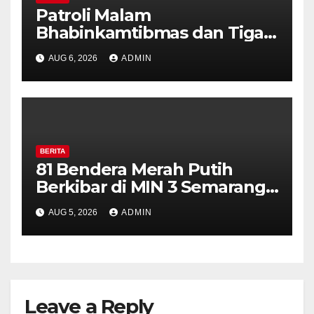
Patroli Malam
Bhabinkamtibmas dan Tiga
Pilar Kelurahan Ungaran
AUG 6, 2026
ADMIN
Perkuat Kamtibmas, Warga
Diajak Aktifkan Ronda
BERITA
81 Bendera Merah Putih
Berkibar di MIN 3 Semarang,
Bhabinkamtibmas Desa
AUG 5, 2026
ADMIN
Timpik Hadiri Peringatan
HUT ke-81 Kemerdekaan RI
Leave a Reply