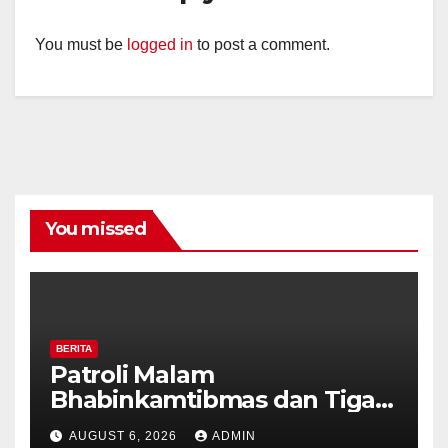
You must be
logged in
to post a comment.
You missed
BERITA
Patroli Malam
Bhabinkamtibmas dan Tiga
Pilar Kelurahan Ungaran
AUGUST 6, 2026
ADMIN