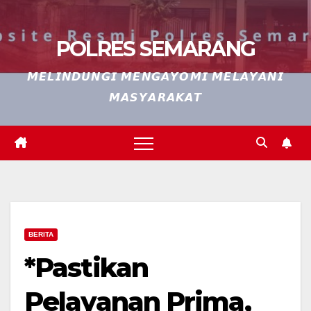
POLRES SEMARANG
𝙈𝙀𝙇𝙄𝙉𝘿𝙐𝙉𝙂𝙄 𝙈𝙀𝙉𝙂𝘼𝙔𝙊𝙈𝙄 𝙈𝙀𝙇𝘼𝙔𝘼𝙉𝙄
𝙈𝘼𝙎𝙔𝘼𝙍𝘼𝙆𝘼𝙏
BERITA
*Pastikan
Pelayanan Prima,