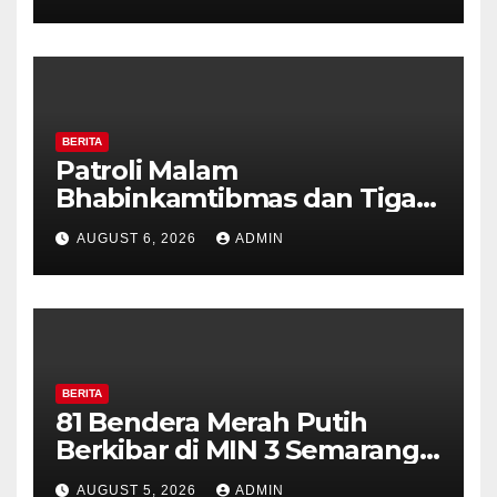
Perkuat Kamtibmas, Warga
Diajak Aktifkan Ronda
BERITA
Patroli Malam
Bhabinkamtibmas dan Tiga
Pilar Kelurahan Ungaran
AUGUST 6, 2026
ADMIN
Perkuat Kamtibmas, Warga
Diajak Aktifkan Ronda
BERITA
81 Bendera Merah Putih
Berkibar di MIN 3 Semarang,
Bhabinkamtibmas Desa
AUGUST 5, 2026
ADMIN