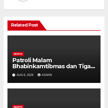
Related Post
BERITA
Patroli Malam
Bhabinkamtibmas dan Tiga
Pilar Kelurahan Ungaran
AUG 6, 2026
ADMIN
Perkuat Kamtibmas, Warga
Diajak Aktifkan Ronda
BERITA