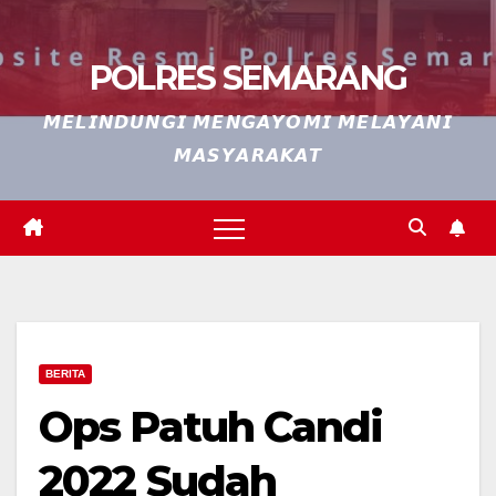
POLRES SEMARANG
𝙈𝙀𝙇𝙄𝙉𝘿𝙐𝙉𝙂𝙄 𝙈𝙀𝙉𝙂𝘼𝙔𝙊𝙈𝙄 𝙈𝙀𝙇𝘼𝙔𝘼𝙉𝙄
𝙈𝘼𝙎𝙔𝘼𝙍𝘼𝙆𝘼𝙏
BERITA
Ops Patuh Candi
2022 Sudah