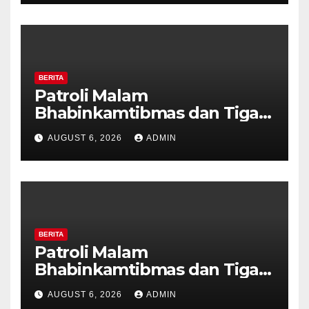
BERITA
Patroli Malam
Bhabinkamtibmas dan Tiga
Pilar Kelurahan Ungaran
AUGUST 6, 2026
ADMIN
Perkuat Kamtibmas, Warga
Diajak Aktifkan Ronda
BERITA
Patroli Malam
Bhabinkamtibmas dan Tiga
Pilar Kelurahan Ungaran
AUGUST 6, 2026
ADMIN
Perkuat Kamtibmas, Warga