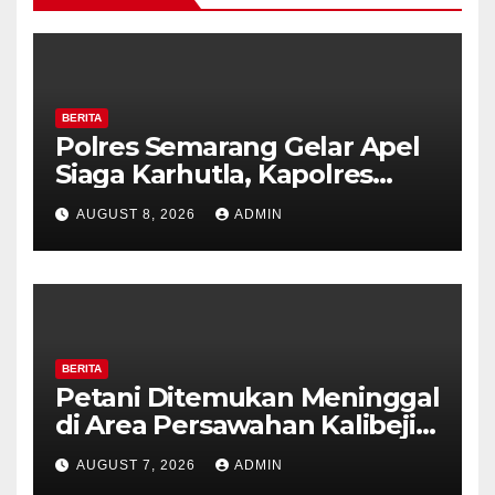
BERITA
Polres Semarang Gelar Apel
Siaga Karhutla, Kapolres
Tekankan Sinergi dan
AUGUST 8, 2026
ADMIN
Kesiapsiagaan Hadapi Musim
Kemarau.
BERITA
Petani Ditemukan Meninggal
di Area Persawahan Kalibeji,
Polisi Pastikan Tidak Ada
AUGUST 7, 2026
ADMIN
Tanda Kekerasan