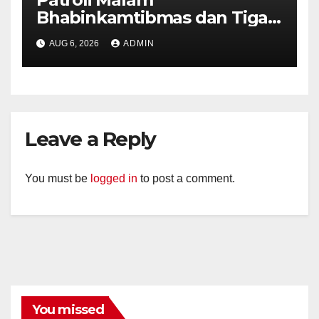
Bhabinkamtibmas dan Tiga
Pilar Kelurahan Ungaran
AUG 6, 2026
ADMIN
Perkuat Kamtibmas, Warga
Diajak Aktifkan Ronda
Leave a Reply
You must be
logged in
to post a comment.
You missed