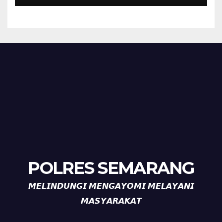
Diajak Aktifkan Ronda
POLRES SEMARANG
𝙈𝙀𝙇𝙄𝙉𝘿𝙐𝙉𝙂𝙄 𝙈𝙀𝙉𝙂𝘼𝙔𝙊𝙈𝙄 𝙈𝙀𝙇𝘼𝙔𝘼𝙉𝙄
𝙈𝘼𝙎𝙔𝘼𝙍𝘼𝙆𝘼𝙏