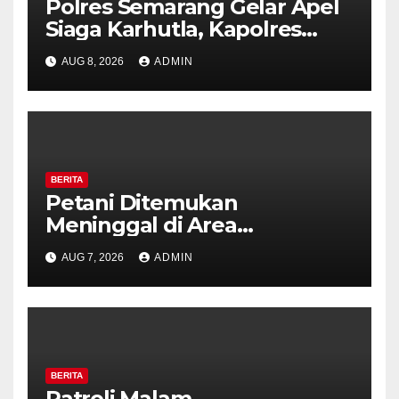
Polres Semarang Gelar Apel
Siaga Karhutla, Kapolres
Tekankan Sinergi dan
AUG 8, 2026
ADMIN
Kesiapsiagaan Hadapi Musim
Kemarau.
BERITA
Petani Ditemukan
Meninggal di Area
Persawahan Kalibeji, Polisi
AUG 7, 2026
ADMIN
Pastikan Tidak Ada Tanda
Kekerasan
BERITA
Patroli Malam