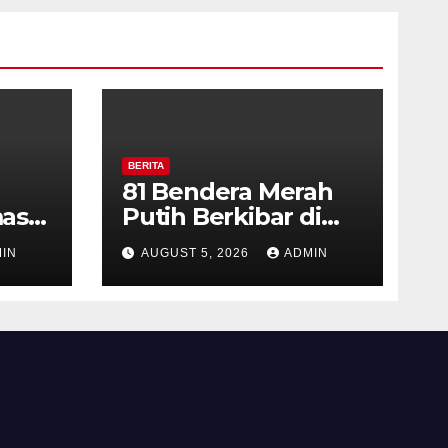
BERITA
81 Bendera Merah
as
Putih Berkibar di
MIN 3 Semarang,
IN
AUGUST 5, 2026
ADMIN
ran
Bhabinkamtibmas
Desa Timpik Hadiri
rga
Peringatan HUT ke-
81 Kemerdekaan RI