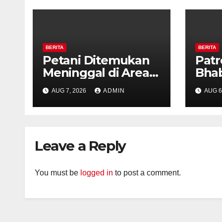
BERITA
BERITA
Petani Ditemukan
Patr
Meninggal di Area
Bha
Persawahan
dan 
AUG 7, 2026
ADMIN
AUG 6
Kalibeji, Polisi
Kelu
Pastikan Tidak Ada
Per
Tanda Kekerasan
Kam
Diaj
Leave a Reply
Ron
You must be
logged in
to post a comment.