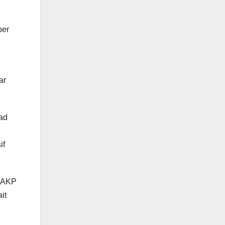
ber
ar
ad
if
s AKP
it