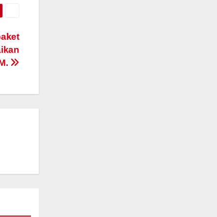
paket
ikan
M.