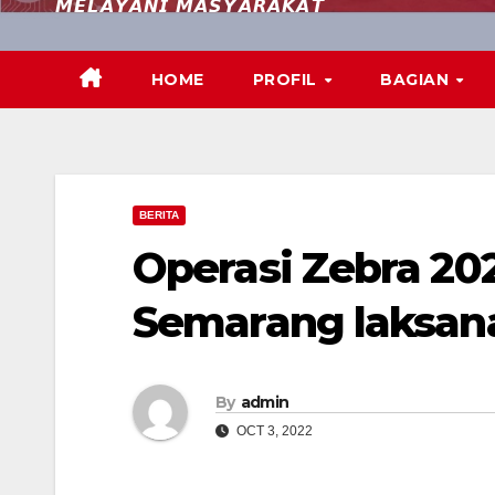
𝙈𝙀𝙇𝘼𝙔𝘼𝙉𝙄 𝙈𝘼𝙎𝙔𝘼𝙍𝘼𝙆𝘼𝙏
HOME
PROFIL
BAGIAN
BERITA
Operasi Zebra 202
Semarang laksana
By
admin
OCT 3, 2022