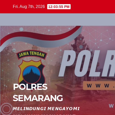
Skip
Fri. Aug 7th, 2026
12:03:56 PM
to
content
POLRES
SEMARANG
𝙈𝙀𝙇𝙄𝙉𝘿𝙐𝙉𝙂𝙄 𝙈𝙀𝙉𝙂𝘼𝙔𝙊𝙈𝙄