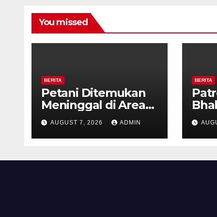
You missed
BERITA
BERITA
Petani Ditemukan
Patr
Meninggal di Area
Bha
Persawahan
dan 
AUGUST 7, 2026
ADMIN
AUGU
Kalibeji, Polisi
Kel
Pastikan Tidak Ada
Per
Tanda Kekerasan
Kam
Diaj
Ron