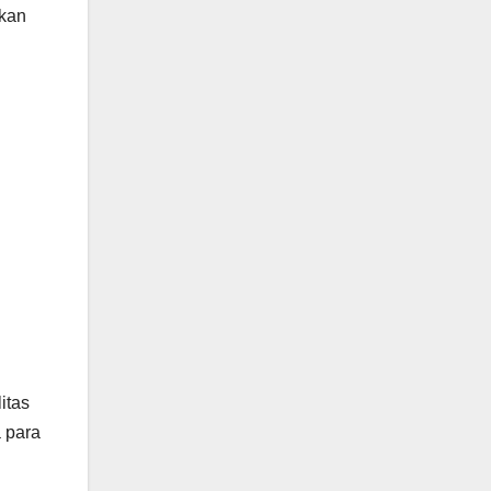
lkan
itas
 para