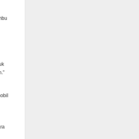
mbu
uk
.”
obil
ra