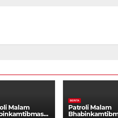
tibmas, Warga
Kamtibmas, Wa
ak Aktifkan
Diajak Aktifkan
da
Ronda
BERITA
oli Malam
Patroli Malam
binkamtibmas
Bhabinkamtibm