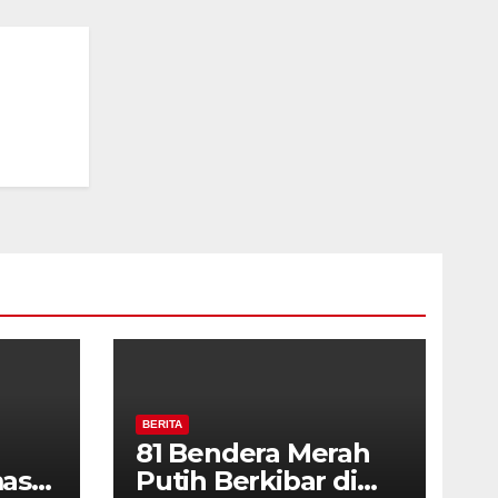
rga
BERITA
81 Bendera Merah
as
Putih Berkibar di