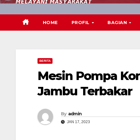
𝙈𝙀𝙇𝘼𝙔𝘼𝙉𝙄 𝙈𝘼𝙎𝙔𝘼𝙍𝘼𝙆𝘼𝙏
HOME
PROFIL
BAGIAN
BERITA
Mesin Pompa Kon
Jambu Terbakar
By
admin
JAN 17, 2023