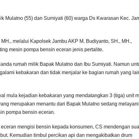
k Mulatno (55) dan Sumiyati (60) warga Ds Kwarasan Kec. Ja
 MH., melalui Kapolsek Jambu AKP M. Budiyanto, SH., MH.,
ng mesin pompa bensin eceran jenis pertalite.
elanda rumah milik Bapak Mulatno dan Ibu Sumiyati. Namun unt
alami kebakaran dan tidak menjalar ke bagian rumah yang lain
l mula kejadian kebakaran yang mendatangkan 3 (tiga) unit m
 yang merupakan menantu dari Bapak Mulatno sedang melayani
in pompa bensin eceran.
in eceran mengisi bensin kepada konsumen, CS mendengan sua
but. Kemudian timbul percikan api dan mengakibatkan drum