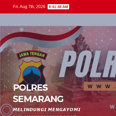
Skip
Fri. Aug 7th, 2026
9:41:49 AM
to
content
POLRES
SEMARANG
𝙈𝙀𝙇𝙄𝙉𝘿𝙐𝙉𝙂𝙄 𝙈𝙀𝙉𝙂𝘼𝙔𝙊𝙈𝙄