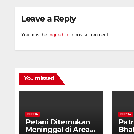
Tanda Kekerasan
Kam
Diaj
Leave a Reply
Ron
You must be
logged in
to post a comment.
You missed
BERITA
BERITA
Petani Ditemukan
Patr
Meninggal di Area
Bha