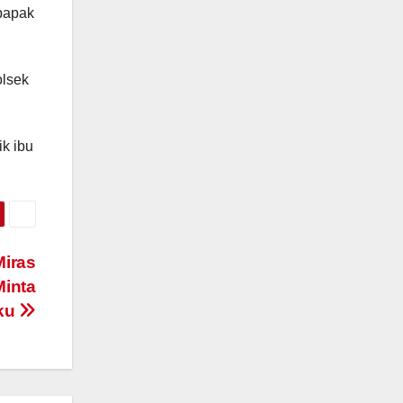
 bapak
olsek
ik ibu
Miras
Minta
aku