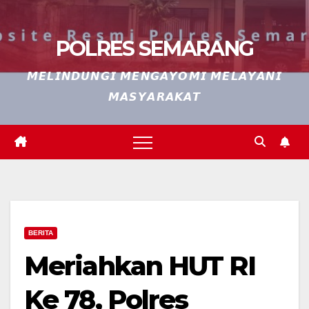
POLRES SEMARANG
𝙈𝙀𝙇𝙄𝙉𝘿𝙐𝙉𝙂𝙄 𝙈𝙀𝙉𝙂𝘼𝙔𝙊𝙈𝙄 𝙈𝙀𝙇𝘼𝙔𝘼𝙉𝙄
𝙈𝘼𝙎𝙔𝘼𝙍𝘼𝙆𝘼𝙏
BERITA
Meriahkan HUT RI
Ke 78, Polres