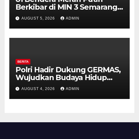
Berkibar di MIN 3 Semarang,
Bhabinkamtibmas Desa
AUGUST 5, 2026
ADMIN
Timpik Hadiri Peringatan
HUT ke-81 Kemerdekaan RI
BERITA
Polri Hadir Dukung GERMAS,
Wujudkan Budaya Hidup
Sehat di Kecamatan Pabelan
AUGUST 4, 2026
ADMIN