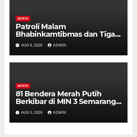
BERITA
Patroli Malam
Bhabinkamtibmas dan Tiga
Pilar Kelurahan Ungaran
AUG 6, 2026
ADMIN
Perkuat Kamtibmas, Warga
Diajak Aktifkan Ronda
BERITA
81 Bendera Merah Putih
Berkibar di MIN 3 Semarang,
Bhabinkamtibmas Desa
AUG 5, 2026
ADMIN
Timpik Hadiri Peringatan
HUT ke-81 Kemerdekaan RI