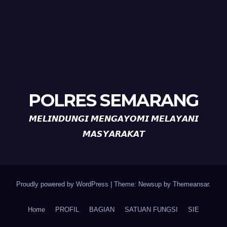
POLRES SEMARANG
𝙈𝙀𝙇𝙄𝙉𝘿𝙐𝙉𝙂𝙄 𝙈𝙀𝙉𝙂𝘼𝙔𝙊𝙈𝙄 𝙈𝙀𝙇𝘼𝙔𝘼𝙉𝙄
𝙈𝘼𝙎𝙔𝘼𝙍𝘼𝙆𝘼𝙏
Proudly powered by WordPress
|
Theme: Newsup by
Themeansar
.
Home
PROFIL
BAGIAN
SATUAN FUNGSI
SIE