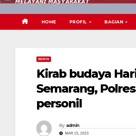
𝙈𝙀𝙇𝘼𝙔𝘼𝙉𝙄 𝙈𝘼𝙎𝙔𝘼𝙍𝘼𝙆𝘼𝙏
HOME
PROFIL
BAGIAN
BERITA
Kirab budaya Hari
Semarang, Polres
personil
By
admin
MAR 15, 2023