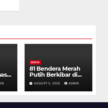
BERITA
81 Bendera Merah
as
Putih Berkibar di
MIN 3 Semarang,
IN
AUGUST 5, 2026
ADMIN
ran
Bhabinkamtibmas
Desa Timpik Hadiri
rga
Peringatan HUT ke-
81 Kemerdekaan RI