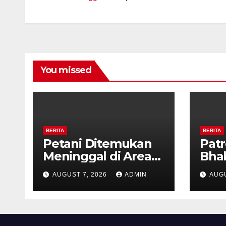
You missed
BERITA
BERITA
Petani Ditemukan
Patr
Meninggal di Area
Bha
Persawahan
dan 
AUGUST 7, 2026
ADMIN
AUGU
Kalibeji, Polisi
Kel
Pastikan Tidak Ada
Per
Tanda Kekerasan
Kam
Diaj