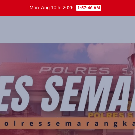
Skip
Mon. Aug 10th, 2026
1:57:46 AM
to
content