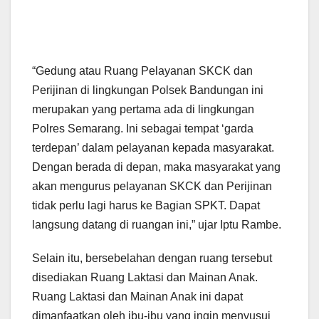
“Gedung atau Ruang Pelayanan SKCK dan
Perijinan di lingkungan Polsek Bandungan ini
merupakan yang pertama ada di lingkungan
Polres Semarang. Ini sebagai tempat ‘garda
terdepan’ dalam pelayanan kepada masyarakat.
Dengan berada di depan, maka masyarakat yang
akan mengurus pelayanan SKCK dan Perijinan
tidak perlu lagi harus ke Bagian SPKT. Dapat
langsung datang di ruangan ini,” ujar Iptu Rambe.
‎Selain itu, bersebelahan dengan ruang tersebut
disediakan Ruang Laktasi dan Mainan Anak.
Ruang Laktasi dan Mainan Anak ini dapat
dimanfaatkan oleh ibu-ibu yang ingin menyusui