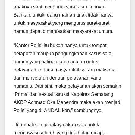
anaknya saat mengurus surat atau lainnya.
Bahkan, untuk ruang mainan anak tidak hanya
untuk masyarakat yang mengurus surat-surat
namun dapat dimanfaatkan masyarakat umum.‎
“Kantor Polisi itu bukan hanya untuk tempat
pelaporan maupun pengungkapan kasus saja,
namun yang paling utama adalah untuk
pelayanan kepada masyarakat secara maksimal
dan menyeluruh dengan pelayanan yang
humanis. Dari sini, maka pelayanan akan semakin
‘Prima’ dan sesuai istruksi Kapolres Semarang
AKBP Achmad Oka Mahendra maka akan menjadi
Polisi yang di-ANDAL-kan,” sambungnya. ‎
Ditambahkan, pihaknya akan siap untuk
mengawasi seluruh yang diraih dan dicapai