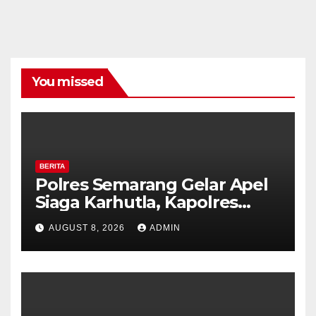
You missed
BERITA
Polres Semarang Gelar Apel
Siaga Karhutla, Kapolres
Tekankan Sinergi dan
AUGUST 8, 2026
ADMIN
Kesiapsiagaan Hadapi Musim
Kemarau.