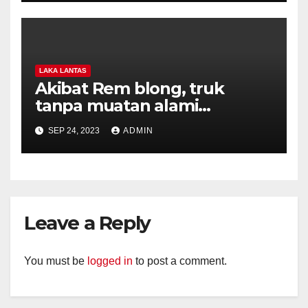
LAKA LANTAS
Akibat Rem blong, truk
tanpa muatan alami
kecelakaan.
SEP 24, 2023
ADMIN
Leave a Reply
You must be
logged in
to post a comment.