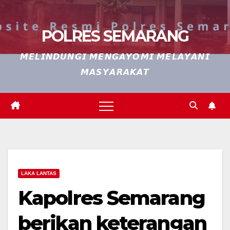
POLRES SEMARANG
𝙈𝙀𝙇𝙄𝙉𝘿𝙐𝙉𝙂𝙄 𝙈𝙀𝙉𝙂𝘼𝙔𝙊𝙈𝙄 𝙈𝙀𝙇𝘼𝙔𝘼𝙉𝙄
𝙈𝘼𝙎𝙔𝘼𝙍𝘼𝙆𝘼𝙏
LAKA LANTAS
Kapolres Semarang
berikan keterangan