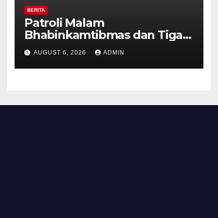
BERITA
Patroli Malam
Bhabinkamtibmas dan Tiga
Pilar Kelurahan Ungaran
AUGUST 6, 2026
ADMIN
Perkuat Kamtibmas, Warga
Diajak Aktifkan Ronda