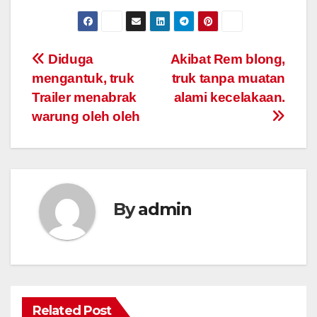
Post
Diduga
Akibat Rem blong,
mengantuk, truk
truk tanpa muatan
navigation
Trailer menabrak
alami kecelakaan.
warung oleh oleh
By
admin
Related Post