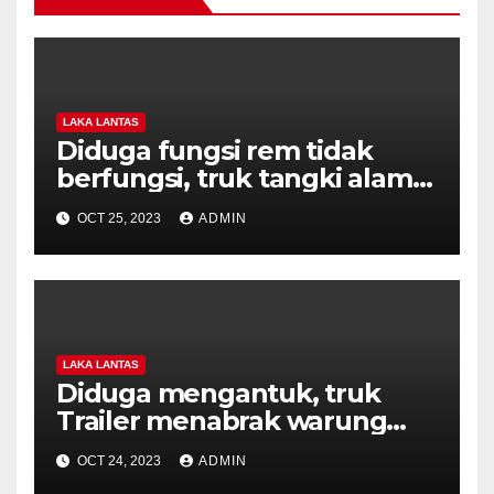
LAKA LANTAS
Diduga fungsi rem tidak
berfungsi, truk tangki alami
kecelakaan di Jambu
OCT 25, 2023
ADMIN
LAKA LANTAS
Diduga mengantuk, truk
Trailer menabrak warung
oleh oleh
OCT 24, 2023
ADMIN