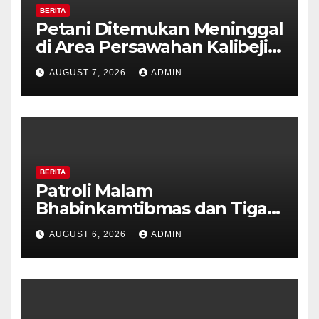
BERITA
Petani Ditemukan Meninggal
di Area Persawahan Kalibeji,
Polisi Pastikan Tidak Ada
AUGUST 7, 2026
ADMIN
Tanda Kekerasan
BERITA
Patroli Malam
Bhabinkamtibmas dan Tiga
Pilar Kelurahan Ungaran
AUGUST 6, 2026
ADMIN
Perkuat Kamtibmas, Warga
Diajak Aktifkan Ronda