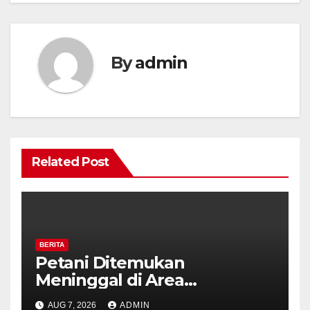
By
admin
Related Post
BERITA
Petani Ditemukan
Meninggal di Area
Persawahan Kalibeji, Polisi
AUG 7, 2026
ADMIN