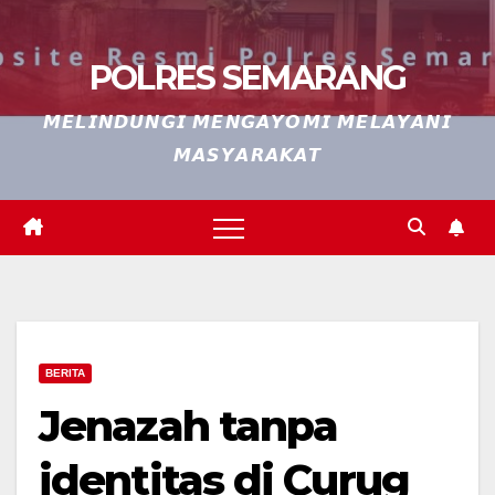
POLRES SEMARANG
𝙈𝙀𝙇𝙄𝙉𝘿𝙐𝙉𝙂𝙄 𝙈𝙀𝙉𝙂𝘼𝙔𝙊𝙈𝙄 𝙈𝙀𝙇𝘼𝙔𝘼𝙉𝙄
𝙈𝘼𝙎𝙔𝘼𝙍𝘼𝙆𝘼𝙏
BERITA
Jenazah tanpa
identitas di Curug