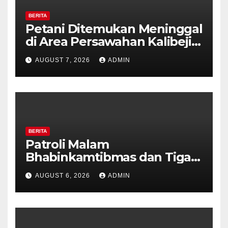
BERITA
Petani Ditemukan Meninggal
di Area Persawahan Kalibeji,
Polisi Pastikan Tidak Ada
AUGUST 7, 2026
ADMIN
Tanda Kekerasan
BERITA
Patroli Malam
Bhabinkamtibmas dan Tiga
Pilar Kelurahan Ungaran
AUGUST 6, 2026
ADMIN
Perkuat Kamtibmas, Warga
Diajak Aktifkan Ronda