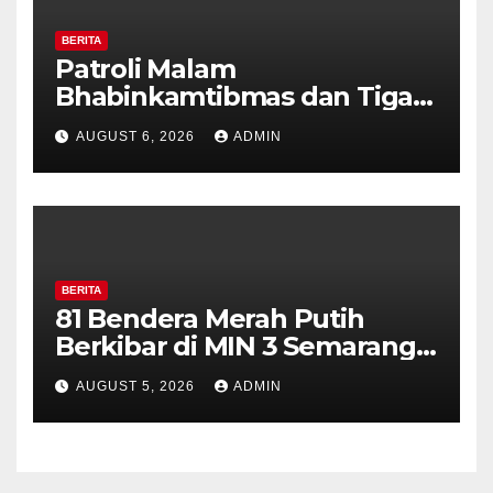
BERITA
Patroli Malam
Bhabinkamtibmas dan Tiga
Pilar Kelurahan Ungaran
AUGUST 6, 2026
ADMIN
Perkuat Kamtibmas, Warga
Diajak Aktifkan Ronda
BERITA
81 Bendera Merah Putih
Berkibar di MIN 3 Semarang,
Bhabinkamtibmas Desa
AUGUST 5, 2026
ADMIN
Timpik Hadiri Peringatan
HUT ke-81 Kemerdekaan RI