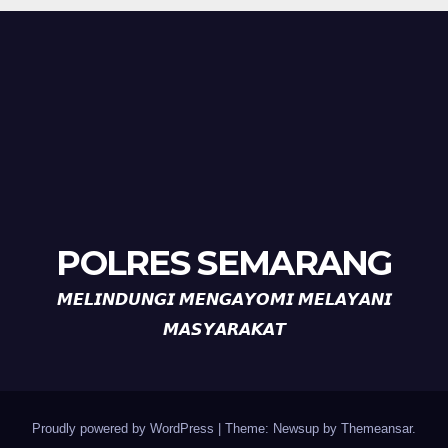
POLRES SEMARANG
𝙈𝙀𝙇𝙄𝙉𝘿𝙐𝙉𝙂𝙄 𝙈𝙀𝙉𝙂𝘼𝙔𝙊𝙈𝙄 𝙈𝙀𝙇𝘼𝙔𝘼𝙉𝙄
𝙈𝘼𝙎𝙔𝘼𝙍𝘼𝙆𝘼𝙏
Proudly powered by WordPress
|
Theme: Newsup by
Themeansar
.