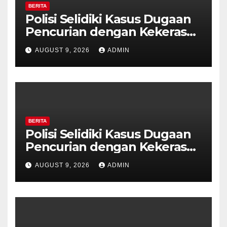
BERITA
Polisi Selidiki Kasus Dugaan
Pencurian dengan Kekerasan
di Counter HP Royal Phone
AUGUST 9, 2026
ADMIN
Ambarawa.
BERITA
Polisi Selidiki Kasus Dugaan
Pencurian dengan Kekerasan
di Counter HP Royal Phone
AUGUST 9, 2026
ADMIN
Ambarawa.