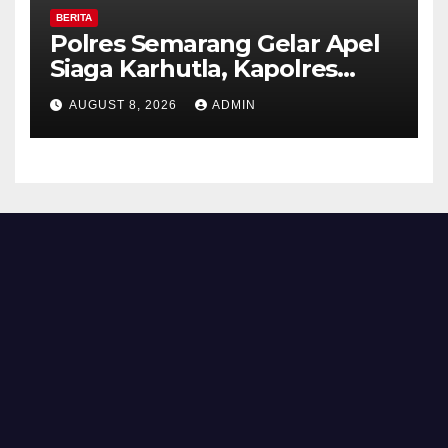
BERITA
Polres Semarang Gelar Apel
Siaga Karhutla, Kapolres
Tekankan Sinergi dan
AUGUST 8, 2026
ADMIN
Kesiapsiagaan Hadapi Musim
Kemarau.