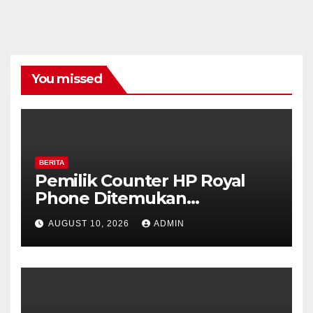
You missed
BERITA
Pemilik Counter HP Royal
Phone Ditemukan
Meninggal di Dalam Mobil di
AUGUST 10, 2026
ADMIN
Grobogan, Polisi Dalami
Keterkaitan dengan Kasus
Pencurian.