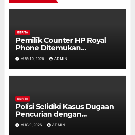
BERITA
Pemilik Counter HP Royal
Phone Ditemukan
Meninggal di Dalam Mobil di
AUG 10, 2026
ADMIN
Grobogan, Polisi Dalami
Keterkaitan dengan Kasus
Pencurian.
BERITA
Polisi Selidiki Kasus Dugaan
Pencurian dengan
Kekerasan di Counter HP
AUG 9, 2026
ADMIN
Royal Phone Ambarawa.