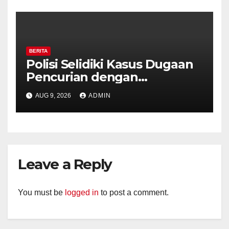
BERITA
Polisi Selidiki Kasus Dugaan
Pencurian dengan
Kekerasan di Counter HP
AUG 9, 2026
ADMIN
Royal Phone Ambarawa.
Leave a Reply
You must be
logged in
to post a comment.