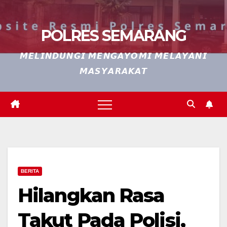
POLRES SEMARANG
𝙈𝙀𝙇𝙄𝙉𝘿𝙐𝙉𝙂𝙄 𝙈𝙀𝙉𝙂𝘼𝙔𝙊𝙈𝙄 𝙈𝙀𝙇𝘼𝙔𝘼𝙉𝙄
𝙈𝘼𝙎𝙔𝘼𝙍𝘼𝙆𝘼𝙏
BERITA
Hilangkan Rasa
Takut Pada Polisi,