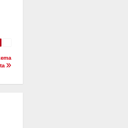
skema
ota