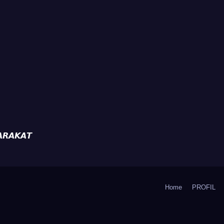
𝙍𝘼𝙆𝘼𝙏
Home
PROFIL