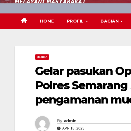
𝙈𝙀𝙇𝘼𝙔𝘼𝙉𝙄 𝙈𝘼𝙎𝙔𝘼𝙍𝘼𝙆𝘼𝙏
HOME
PROFIL
BAGIAN
BERITA
Gelar pasukan Op
Polres Semarang 
pengamanan mudik
By
admin
APR 18, 2023