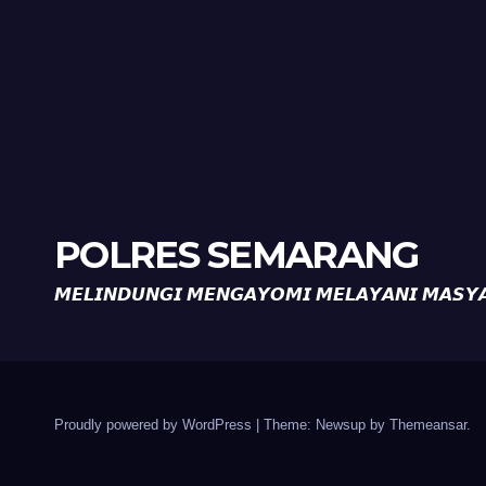
POLRES SEMARANG
𝙈𝙀𝙇𝙄𝙉𝘿𝙐𝙉𝙂𝙄 𝙈𝙀𝙉𝙂𝘼𝙔𝙊𝙈𝙄 𝙈𝙀𝙇𝘼𝙔𝘼𝙉𝙄 𝙈𝘼𝙎𝙔
Proudly powered by WordPress
|
Theme: Newsup by
Themeansar
.