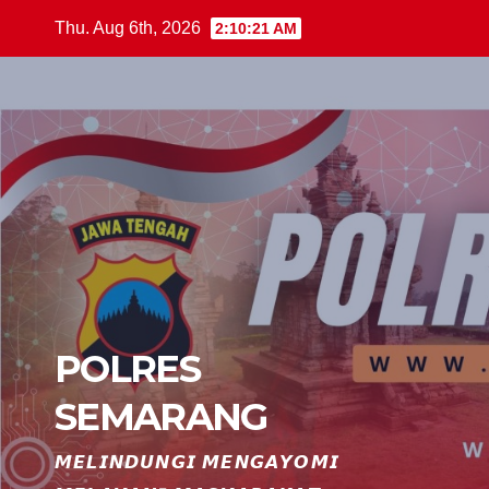
Skip
Thu. Aug 6th, 2026
2:10:22 AM
to
content
POLRES
SEMARANG
𝙈𝙀𝙇𝙄𝙉𝘿𝙐𝙉𝙂𝙄 𝙈𝙀𝙉𝙂𝘼𝙔𝙊𝙈𝙄