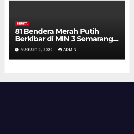
BERITA
81 Bendera Merah Putih
Berkibar di MIN 3 Semarang,
Bhabinkamtibmas Desa
AUGUST 5, 2026
ADMIN
Timpik Hadiri Peringatan
HUT ke-81 Kemerdekaan RI