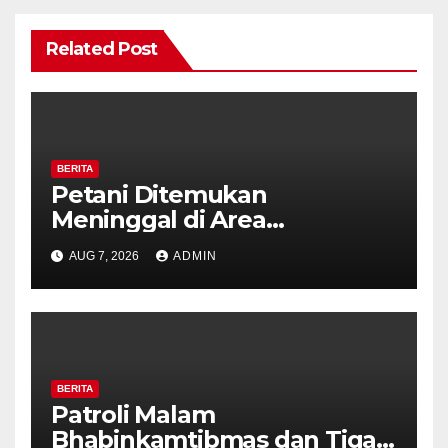
Related Post
BERITA
Petani Ditemukan
Meninggal di Area
Persawahan Kalibeji, Polisi
AUG 7, 2026
ADMIN
Pastikan Tidak Ada Tanda
Kekerasan
BERITA
Patroli Malam
Bhabinkamtibmas dan Tiga