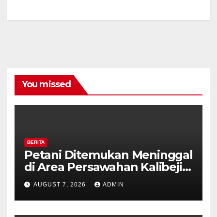
You missed
BERITA
Petani Ditemukan Meninggal
di Area Persawahan Kalibeji,
Polisi Pastikan Tidak Ada
AUGUST 7, 2026
ADMIN
Tanda Kekerasan