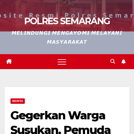
POLRES SEMARANG
𝙈𝙀𝙇𝙄𝙉𝘿𝙐𝙉𝙂𝙄 𝙈𝙀𝙉𝙂𝘼𝙔𝙊𝙈𝙄 𝙈𝙀𝙇𝘼𝙔𝘼𝙉𝙄
𝙈𝘼𝙎𝙔𝘼𝙍𝘼𝙆𝘼𝙏
BERITA
Gegerkan Warga
Susukan, Pemuda