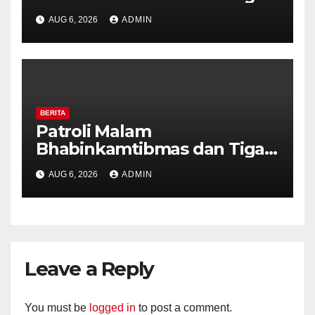
Pilar Kelurahan Ungaran
AUG 6, 2026
ADMIN
Perkuat Kamtibmas, Warga
Diajak Aktifkan Ronda
BERITA
Patroli Malam
Bhabinkamtibmas dan Tiga
Pilar Kelurahan Ungaran
AUG 6, 2026
ADMIN
Perkuat Kamtibmas, Warga
Diajak Aktifkan Ronda
Leave a Reply
You must be
logged in
to post a comment.