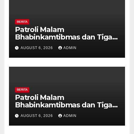
BERITA
Patroli Malam
Bhabinkamtibmas dan Tiga
Pilar Kelurahan Ungaran
AUGUST 6, 2026
ADMIN
Perkuat Kamtibmas, Warga
Diajak Aktifkan Ronda
BERITA
Patroli Malam
Bhabinkamtibmas dan Tiga
Pilar Kelurahan Ungaran
AUGUST 6, 2026
ADMIN
Perkuat Kamtibmas, Warga
Diajak Aktifkan Ronda