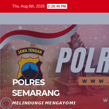
Skip
Thu. Aug 6th, 2026
2:28:41 PM
to
content
POLRES
SEMARANG
𝙈𝙀𝙇𝙄𝙉𝘿𝙐𝙉𝙂𝙄 𝙈𝙀𝙉𝙂𝘼𝙔𝙊𝙈𝙄