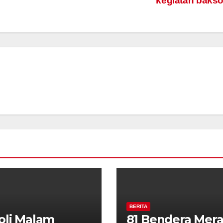
kegiatan baks
BERITA
oli Malam
81 Bendera Mer