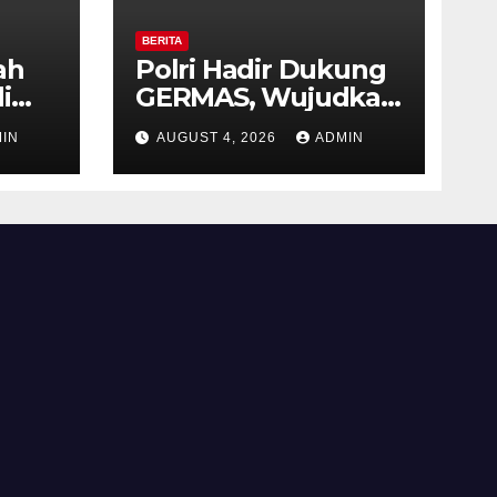
BERITA
ah
Polri Hadir Dukung
i
GERMAS, Wujudkan
,
Budaya Hidup Sehat
IN
AUGUST 4, 2026
ADMIN
as
di Kecamatan
iri
Pabelan
 ke-
 RI