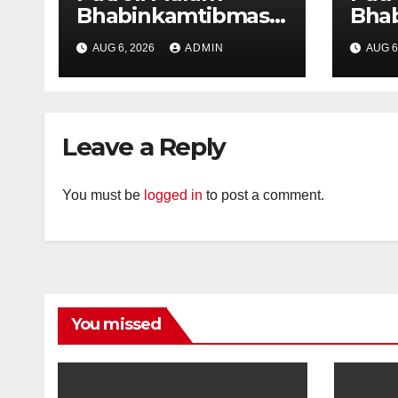
Bhabinkamtibmas
Bha
dan Tiga Pilar
dan 
AUG 6, 2026
ADMIN
AUG 6
Kelurahan Ungaran
Kelu
Perkuat
Per
Kamtibmas, Warga
Kam
Diajak Aktifkan
Diaj
Leave a Reply
Ronda
Ron
You must be
logged in
to post a comment.
You missed