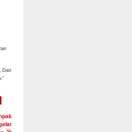
n
i
ran
, Dari
.”
mpak
gelar