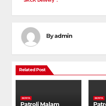
“SKCK Delivery”.
By
admin
Related Post
BERITA
BERITA
Patroli Malam
Patr