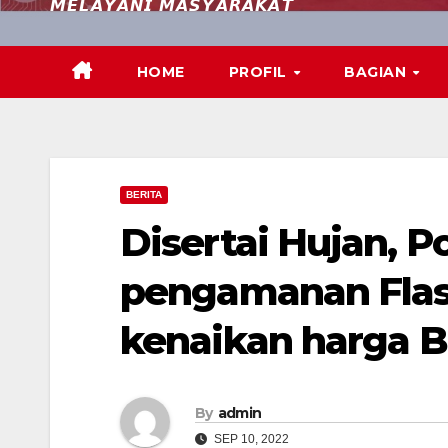
𝙈𝙀𝙇𝘼𝙔𝘼𝙉𝙄 𝙈𝘼𝙎𝙔𝘼𝙍𝘼𝙆𝘼𝙏
HOME
PROFIL
BAGIAN
BERITA
Disertai Hujan, 
pengamanan Fla
kenaikan harga 
By
admin
SEP 10, 2022