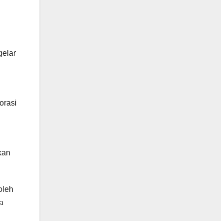
gelar
orasi
kan
oleh
a