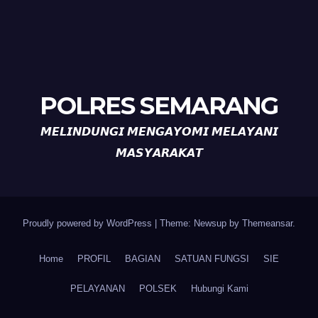
POLRES SEMARANG
𝙈𝙀𝙇𝙄𝙉𝘿𝙐𝙉𝙂𝙄 𝙈𝙀𝙉𝙂𝘼𝙔𝙊𝙈𝙄 𝙈𝙀𝙇𝘼𝙔𝘼𝙉𝙄
𝙈𝘼𝙎𝙔𝘼𝙍𝘼𝙆𝘼𝙏
Proudly powered by WordPress
|
Theme: Newsup by
Themeansar
.
Home
PROFIL
BAGIAN
SATUAN FUNGSI
SIE
PELAYANAN
POLSEK
Hubungi Kami