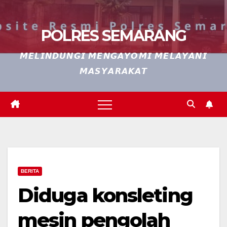
POLRES SEMARANG
𝙈𝙀𝙇𝙄𝙉𝘿𝙐𝙉𝙂𝙄 𝙈𝙀𝙉𝙂𝘼𝙔𝙊𝙈𝙄 𝙈𝙀𝙇𝘼𝙔𝘼𝙉𝙄
𝙈𝘼𝙎𝙔𝘼𝙍𝘼𝙆𝘼𝙏
BERITA
Diduga konsleting
mesin pengolah