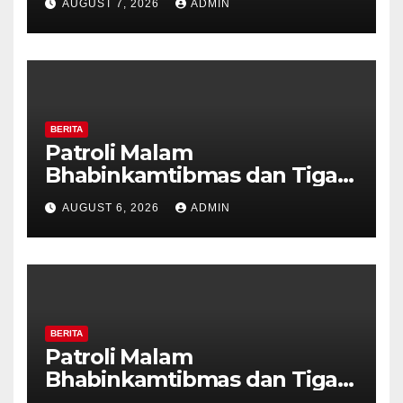
AUGUST 7, 2026
ADMIN
Tanda Kekerasan
BERITA
Patroli Malam
Bhabinkamtibmas dan Tiga
Pilar Kelurahan Ungaran
AUGUST 6, 2026
ADMIN
Perkuat Kamtibmas, Warga
Diajak Aktifkan Ronda
BERITA
Patroli Malam
Bhabinkamtibmas dan Tiga
Pilar Kelurahan Ungaran