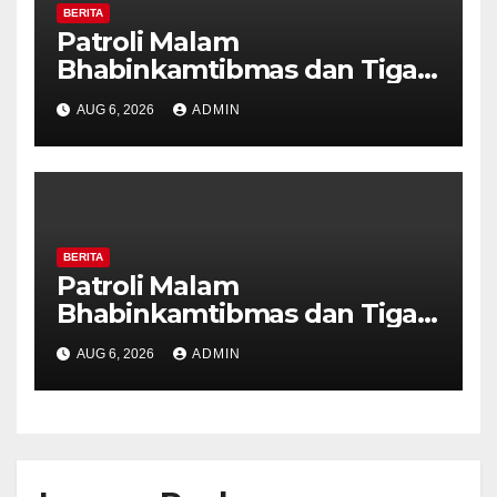
BERITA
Patroli Malam
Bhabinkamtibmas dan Tiga
Pilar Kelurahan Ungaran
AUG 6, 2026
ADMIN
Perkuat Kamtibmas, Warga
Diajak Aktifkan Ronda
BERITA
Patroli Malam
Bhabinkamtibmas dan Tiga
Pilar Kelurahan Ungaran
AUG 6, 2026
ADMIN
Perkuat Kamtibmas, Warga
Diajak Aktifkan Ronda