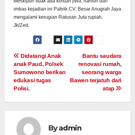
Meskipun tidak ada korban jiwa, namun dari
imbas kejadian ini Pabrik CV. Besar Anugrah Jaya
mengalami kerugian Ratusan Juta rupiah.
Jk/Zed.
Post
Didatangi Anak
Bantu saudara
anak Paud, Polsek
renovasi rumah,
navigation
Sumowono berikan
seorang warga
edukasi tugas
Bawen terjatuh dari
Polisi.
atap
By
admin