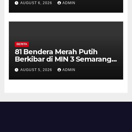
AUGUST 6, 2026
ADMIN
Perkuat Kamtibmas, Warga
Diajak Aktifkan Ronda
BERITA
81 Bendera Merah Putih
Berkibar di MIN 3 Semarang,
Bhabinkamtibmas Desa
AUGUST 5, 2026
ADMIN
Timpik Hadiri Peringatan
HUT ke-81 Kemerdekaan RI